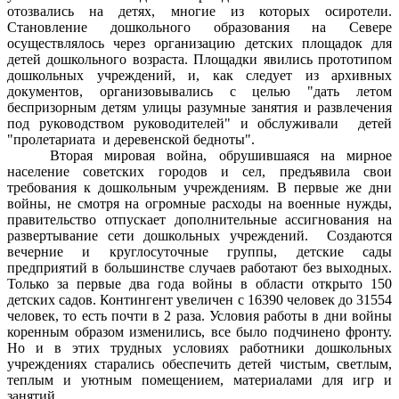
отозвались на детях, многие из которых осиротели.
Становление дошкольного образования на Севере
осуществлялось через организацию детских площадок для
детей дошкольного возраста. Площадки явились прототипом
дошкольных учреждений, и, как следует из архивных
документов, организовывались с целью "дать летом
беспризорным детям улицы разумные занятия и развлечения
под руководством руководителей" и обслуживали
детей
"пролетариата
и деревенской бедноты".
Вторая мировая война, обрушившаяся на мирное
население советских городов и сел, предъявила свои
требования к дошкольным учреждениям. В первые же дни
войны, не смотря на огромные расходы на военные нужды,
правительство отпускает дополнительные ассигнования на
развертывание сети дошкольных учреждений.
Создаются
вечерние и круглосуточные группы, детские сады
предприятий в большинстве случаев работают без выходных.
Только за первые два года войны в области открыто 150
детских садов. Контингент увеличен с 16390 человек до 31554
человек, то есть почти в 2 раза. Условия работы в дни войны
коренным образом изменились, все было подчинено фронту.
Но и в этих трудных условиях работники дошкольных
учреждениях старались обеспечить детей чистым, светлым,
теплым и уютным помещением, материалами для игр и
занятий.