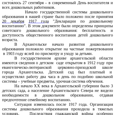
состоялось 27 сентября – в современный День воспитателя и
всех дошкольных работников.
Начало государственной системы дошкольного
образования в нашей стране было положено после принятия
20 декабря
1917 года
"Декларации по дошкольному
воспитанию". В этом документе были определены принципы
советского дошкольного образования: бесплатность и
доступность общественного воспитания детей дошкольного
возраста.
В Архангельске начало развития дошкольного
образования положило открытие на частные пожертвования
в 1903 году яслей по присмотру и уходу за детьми.
В государственном архиве архангельской области
имеются сведения о детском
саде открытом в 1912 году при
евангелическо-лютеранской церковно-приходской школе
города Архангельска. Детский сад был платный и
осуществлял работу два часа в день по подобию школьной
системы – учебные предметы, урочная система обучения.
На начало
XX
века в Архангельской губернии было 3
детских сада, а население Архангельского Севера не видело
необходимости в дошкольном образовании, отдавая
предпочтение семейному воспитанию.
Ситуация изменилась после 1917 года.
Организация
системы дошкольного образования проходила в тяжелых
условиях.
Последствия гражданской войны особенно