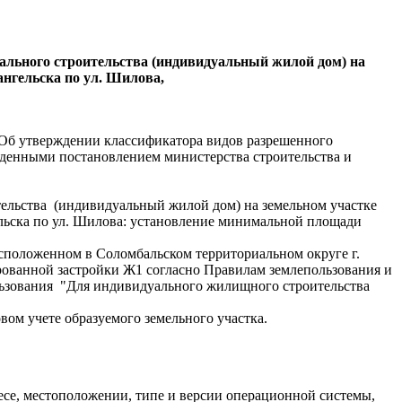
ального строительства (индивидуальный жилой дом) на
нгельска по ул. Шилова,
 "Об утверждении классификатора видов разрешенного
ржденными постановлением министерства строительства и
тельства (индивидуальный жилой дом) на земельном участке
ельска по ул. Шилова: установление минимальной площади
асположенном в Соломбальском территориальном округе г.
ованной застройки Ж1 согласно Правилам землепользования и
льзования
"Для индивидуального жилищного строительства
вом учете образуемого земельного участка.
есе, местоположении, типе и версии операционной системы,