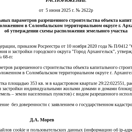
РАСПОРЯЖЕНИЕ
от 5 июня 2025 г. № 2622р
льных параметров разрешенного строительства объекта капит
положенном в Соломбальском территориальном округе г. Арха
об утверждении схемы расположения земельного участка
ерации, приказом Росреестра от 10 ноября 2020 года № П/0412
ния и застройки городского округа "Город Архангельск", утве
 68-п:
метров разрешенного строительства объекта капитального строи
сположенном в Соломбальском территориальном округе г. Арханг
ка площадью 353 кв. м в кадастровом квартале 29:22:022551, р
ны застройки индивидуальными жилыми домами и домами блокир
земель – земли населенных пунктов) с видом разрешенного испо
щение
без доверенности с заявлением о государственном кадастро
.А. Морев
айлов cookie и пользовательских данных (информацию об ip-адр