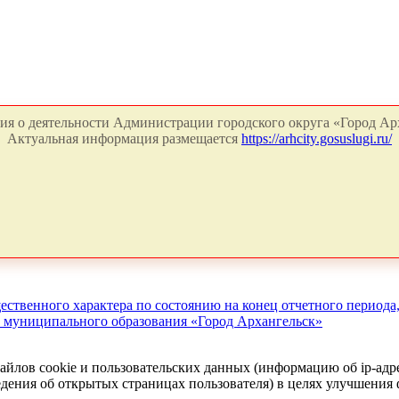
я о деятельности Администрации городского округа «Город Арх
Актуальная информация размещается
https://arhcity.gosuslugi.ru/
ущественного характера по состоянию на конец отчетного пери
и муниципального образования «Город Архангельск»
айлов cookie и пользовательских данных (информацию об ip-адр
сведения об открытых страницах пользователя) в целях улучшени