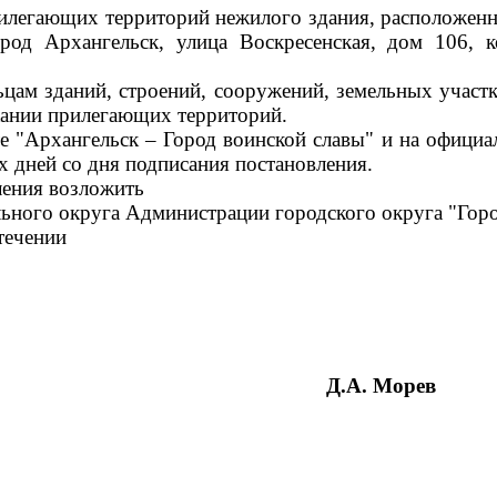
илегающих территорий нежилого здания, расположенно
ород Архангельск, улица Воскресенская, дом 106, 
цам зданий, строений, сооружений, земельных участк
ржании прилегающих территорий.
те "Архангельск – Город воинской славы" и на офици
х дней со дня подписания постановления.
ления возложить
льного округа Администрации городского округа "Гор
течении
округа Д.А. Морев