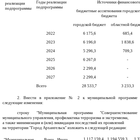
Годы реализации
Источники финансового 
реализации
подпрограммы
подпрограммы
бюджетные ассигнования городско
бюджета
городской бюджет
областной бюдж
2022
6 175,6
685,4
2023
6 196,0
1 838,6
2024
5 296,3
709,3
2025
6 267,0
-
2026
2 299,4
-
2027
2 299,4
-
Всего
28 533,7
3 233,3
2. Внести в приложение № 2 к муниципальной программе
следующие изменения:
строку "Муниципальная программа "Совершенствование
муниципального управления, профилактика терроризма и экстремизма,
а также минимизация и (или) ликвидация последствий их проявлений
на территории "Город Архангельск" изложить в следующей редакции:
1 117 159,4
1 194 559,3
1 3
"Муниципальная
Всего
Итого