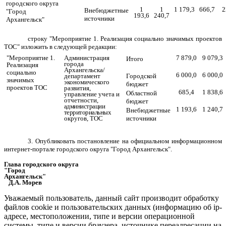
городского округа
1
1
1 179,3
666,7
2
Внебюджетные
"Город
193,6
240,7
источники
Архангельск"
строку "Мероприятие 1. Реализация социально значимых проектов
ТОС" изложить в следующей редакции:
"Мероприятие 1.
Администрация
7 879,0
9 079,3
Итого
города
Реализация
Архангельска/
социально
6 000,0
6 000,0
департамент
Городской
значимых
экономического
бюджет
проектов ТОС
развития,
685,4
1 838,6
Областной
управление учета и
отчетности,
бюджет
администрации
1 193,6
1 240,7
Внебюджетные
территориальных
округов, ТОС
источники
3. Опубликовать постановление на официальном информационном
интернет-портале городского округа "Город
Архангельск".
Глава городского округа
"Город
Архангельск"
Д.А. Морев
Уважаемый пользователь, данный сайт производит обработку
файлов cookie и пользовательских данных (информацию об ip-
адресе, местоположении, типе и версии операционной
системы, типе и версии браузера, источнике переадресации на