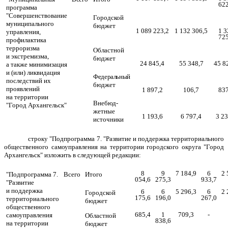
622
программа
"Совершенствование
Городской
муниципального
бюджет
1 089 223,2
1 132 306,5
1 3
управления,
725
профилактика
терроризма
Областной
и экстремизма,
бюджет
24 845,4
55 348,7
45 8
а также минимизация
и (или) ликвидация
Федеральный
последствий их
бюджет
проявлений
1 897,2
106,7
837
на территории
Внебюд-
"Город Архангельск"
жетные
1 193,6
6 797,4
3 23
источники
строку "Подпрограмма 7. "Развитие и поддержка территориального
общественного самоуправления на территории городского округа "Город
Архангельск" изложить в следующей редакции:
8
9
7 184,9
6
2 
"Подпрограмма 7.
Всего
Итого
054,6
275,3
933,7
"Развитие
и поддержка
6
6
5 296,3
6
2 
Городской
175,6
196,0
267,0
территориального
бюджет
общественного
685,4
1
709,3
-
самоуправления
Областной
838,6
на территории
бюджет