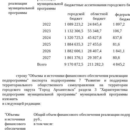
реализации
муниципальной
бюджетные ассигнования городского б
муниципальной
программы
программы
городской
областной
федерал
бюджет
бюджет
бюдж
2022
1 089 223,2
24 845,4
1 897,2
2023
1 132 306,5
55 348,7
106,7
2024
1 320 725,3
45 827,8
837,8
2025
1 884 635,3
27 455,6
81,6
2026
1 882 606,1
28 407,4
1 841,1
2027
1 861 376,1
29 397,4
80,8
Всего
9 170 872,5
211 282,3
4 845,2
строку "Объемы и источники финансового обеспечения реализации
подпрограммы" паспорта подпрограммы 7 "Развитие и поддержка
территориального общественного самоуправления на территории
городского округа "Город Архангельск" раздела 3 "Характеристика
подпрограмм муниципальной программы" муниципальной программы
изложить
в следующей редакции:
"Объемы
Общий объем финансового обеспечения реализации подпр
и источники
руб.,
финансового
в том числе:
обеспечения