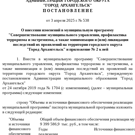
АДМИНИСТРАЦИЯ ГОРОДСКОГО ОКРУГА
"ГОРОД АРХАНГЕЛЬСК"
П О С Т А Н О В Л Е Н И Е
от 3 апреля 2025 г. № 538
О внесении изменений в муниципальную программу
"Совершенствование муниципального управления, профилактика
терроризма и экстремизма, а также минимизация и (или) ликвидация
последствий их проявлений на территории городского округа
"Город Архангельск" и приложение № 2 к ней
1. Внести в муниципальную программу "Совершенствование
муниципального управления, профилактика терроризма и экстремизма, а
также минимизация и (или) ликвидация последствий их проявлений на
территории городского округа "Город Архангельск", утвержденную
постановлением Администрации муниципального образования "Город
Архангельск"
от 24 октября 2019 года № 1704 (с изменениями), (далее – муниципальная
программа) следующие изменения:
строку "Объемы и источники финансового обеспечения реализации
муниципальной программы" паспорта муниципальной программы изложить
в следующей редакции:
"Объемы
Общий объем финансового обеспечения реализации м
и источники
9 399 586,9 тыс. руб., в том числе:
финансового
Годы
Источники финансового 
обеспечения
реализации