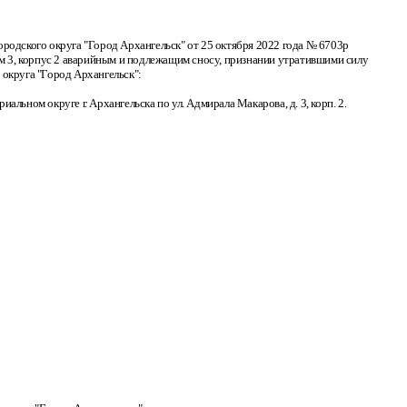
родского округа "Город Архангельск" от 25 октября 2022 года № 6703р
дом 3, корпус 2 аварийным и подлежащим сносу, признании утратившими силу
 округа "Город Архангельск":
ьном округе г. Архангельска по ул. Адмирала Макарова, д. 3, корп. 2.