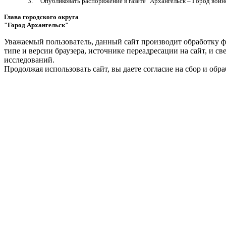
3. О
публиковать распоряжение в газете "Архангельск – Город вои
Глава городского округа
"Город Архангельск"
Д.А. М
Уважаемый пользователь, данный сайт производит обработку ф
типе и версии браузера, источнике переадресации на сайт, и 
исследований.
Продолжая использовать сайт, вы даете согласие на сбор и об