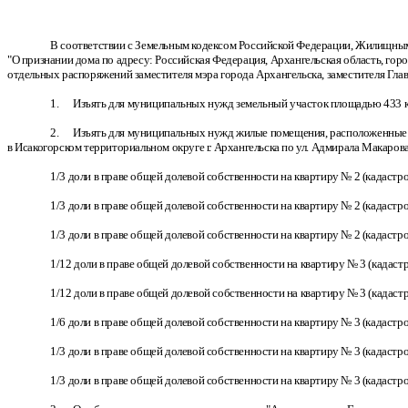
В соответствии с Земельным кодексом Российской Федерации, Жилищным 
"О признании дома по адресу: Российская Федерация, Архангельская область, гор
отдельных распоряжений заместителя мэра города Архангельска, заместителя Глав
1. Изъять для муниципальных нужд земельный участок площадью 433 кв. м
2. Изъять для муниципальных нужд жилые помещения, расположенные
в Исакогорском территориальном округе г. Архангельска по ул. Адмирала Макарова, д
1/3 доли в праве общей долевой собственности на квартиру № 2 (кадастр
1/3 доли в праве общей долевой собственности на квартиру № 2 (кадастр
1/3 доли в праве общей долевой собственности на квартиру № 2 (кадастр
1/12 доли в праве общей долевой собственности на квартиру № 3 (кадаст
1/12 доли в праве общей долевой собственности на квартиру № 3 (кадаст
1/6 доли в праве общей долевой собственности на квартиру № 3 (кадастр
1/3 доли в праве общей долевой собственности на квартиру № 3 (кадастр
1/3 доли в праве общей долевой собственности на квартиру № 3 (кадастр