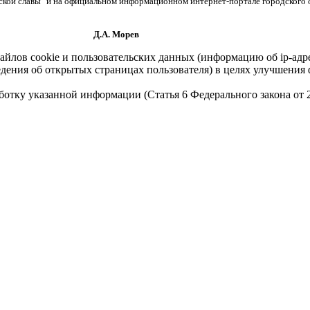
нской славы" и на официальном информационном интернет-портале городского 
орев
айлов cookie и пользовательских данных (информацию об ip-адр
сведения об открытых страницах пользователя) в целях улучшени
работку указанной информации (Статья 6 Федерального закона от