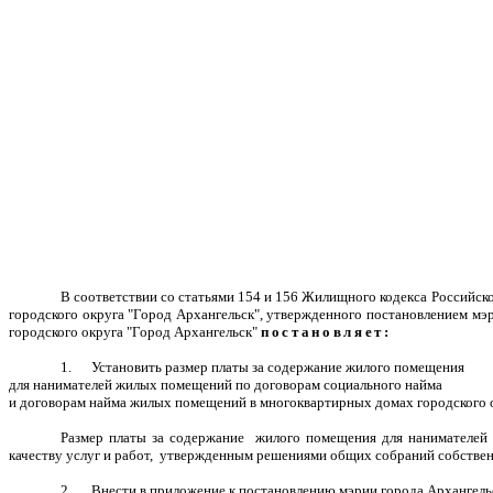
В соответствии со статьями 154 и 156 Жилищного кодекса Российско
городского округа "Город Архангельск", утвержденного постановлением м
городского округа "Город Архангельск"
постановляет:
1. Установить размер платы за содержание жилого помещения
для нанимателей жилых помещений по договорам социального найма
и договорам найма жилых помещений в многоквартирных домах городского 
Размер платы за содержание жилого помещения для нанимателей
качеству услуг и работ, утвержденным решениями общих собраний собстве
2. Внести в приложение к постановлению мэрии города Архангель