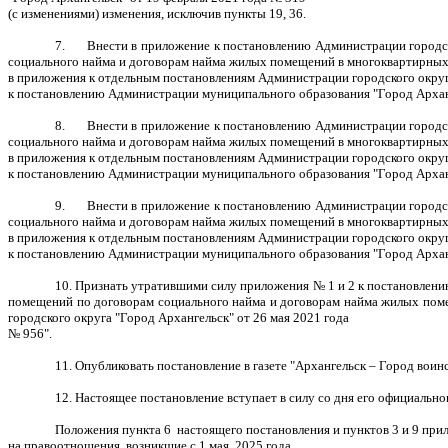
(с изменениями) изменения, исключив пункты 19, 36.
7. Внести в приложение к постановлению Администрации городско
социального найма и договорам найма жилых помещений в многоквартирных 
в приложения к отдельным постановлениям Администрации городского округ
к постановлению Администрации муниципального образования "Город Арханг
8. Внести в приложение к постановлению Администрации городско
социального найма и договорам найма жилых помещений в многоквартирных 
в приложения к отдельным постановлениям Администрации городского округ
к постановлению Администрации муниципального образования "Город Арханге
9. Внести в приложение к постановлению Администрации городско
социального найма и договорам найма жилых помещений в многоквартирных 
в приложения к отдельным постановлениям Администрации городского округ
к постановлению Администрации муниципального образования "Город Арханге
10. Признать утратившими силу приложения № 1 и 2 к постановлени
помещений по договорам социального найма и договорам найма жилых поме
городского округа "Город Архангельск" от 26 мая 2021 года
№ 956".
11. Опубликовать постановление в газете "Архангельск – Город вои
12. Настоящее постановление вступает в силу со дня его официальн
Положения пункта 6 настоящего постановления и пунктов 3 и 9 пр
на правоотношения, возникшие с 1 мая 2025 года.