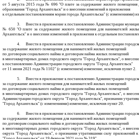
от 5 августа 2015 года № 696 "О плате за содержание жилого помещени
образования "Город Архангельск" и о внесении изменений в приложения
к отдельным постановлениям мэрии города Архангельска" (с изменениями) из
3. Внести в приложение к постановлению Администрации муниципал
№ 650 "О плате за содержание жилого помещения для нанимателей жилы
Архангельск" и о внесении изменений в приложения к отдельным постановле
4. Внести в приложение к постановлению Администрации городског
за содержание жилого помещения для нанимателей жилых помещений
по договорам социального найма и договорам найма жилых помещений
в многоквартирных домах городского округа "Город Архангельск", о внесе
к постановлению Администрации городского округа "Город Архангельск"
от 11 июня 2021 года № 1102" (с изменением) изменение, исключив пункт 2.
5. Внести в приложение к постановлению Администрации городского
за содержание жилого помещения для нанимателей жилых помещений
по договорам социального найма и договорам найма жилых помещений
в многоквартирных домах городского округа "Город Архангельск", о внесе
Администрации городского округа "Город Архангельск", признании утрати
"Город Архангельск" (с изменениями) изменение, исключив пункт 20.
6. Внести в приложение к постановлению Администрации городского
за содержание жилого помещения для нанимателей жилых помещений
по договорам социального найма и договорам найма жилых помещений
в многоквартирных домах городского округа "Город Архангельск", о внес
округа "Город Архангельск", о признании утратившими силу приложений к
"Город Архангельск" от 19 февраля 2021 года № 319"