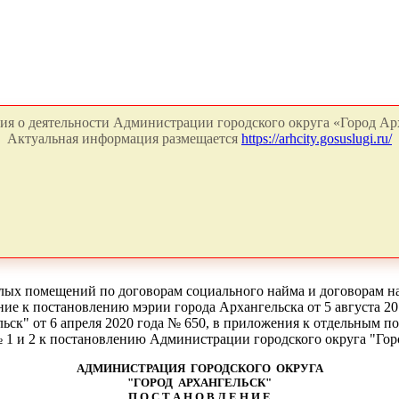
я о деятельности Администрации городского округа «Город Арх
Актуальная информация размещается
https://arhcity.gosuslugi.ru/
илых помещений по договорам социального найма и договорам 
ние к постановлению мэрии города Архангельска от 5 августа 2
ск" от 6 апреля 2020 года № 650, в приложения к отдельным п
1 и 2 к постановлению Администрации городского округа "Горо
АДМИНИСТРАЦИЯ ГОРОДСКОГО ОКРУГА
"ГОРОД АРХАНГЕЛЬСК"
П О С Т А Н О В Л Е Н И Е