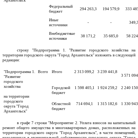
Архангельск"
Федеральный
294 263,3
194 579,9
333 48
бюджет
Иные
-
-
349,
источники
Внебюджетные
38 171,2
35 685,0
58 224
источники
строку "Подпрограмма 1. "Развитие городского хозяйства на
территории городского округа "Город Архангельск" изложить в следующей
редакции:
"Подпрограмма 1.
Всего
Итого
2 313 099,2
3 239 441,8
3 571 094
"Развитие
городского
хозяйства
Городской
1 598 405,1
1 924 259,2
2 240 150
бюджет
на территории
городского
Областной
714 694,1
1 315 182,6
1 330 943
округа "Город
бюджет
Архангельск"
в графе 7 строки "Мероприятие 2. Уплата взносов на капитальный
ремонт общего имущества в многоквартирных домах, расположенных на
территории городского округа "Город Архангельск", в части помещений,
находящихся в муниципальной собственности городского округа "Город