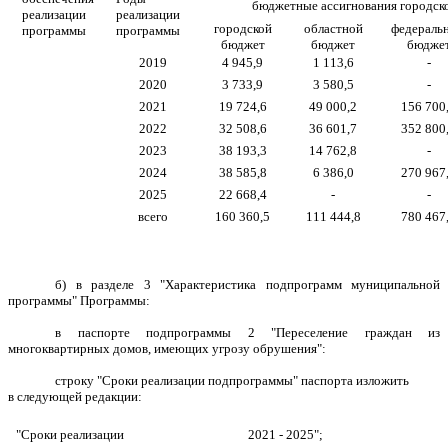
бюджетные ассигнования городск
реализации
реализации
городской
областной
федераль
программы
программы
бюджет
бюджет
бюдже
2019
4 945,9
1 113,6
-
2020
3 733,9
3 580,5
-
2021
19 724,6
49 000,2
156 700
2022
32 508,6
36 601,7
352 800
2023
38 193,3
14 762,8
-
2024
38 585,8
6 386,0
270 967
2025
22 668,4
-
-
всего
160 360,5
111 444,8
780 467
б) в разделе 3 "Характеристика подпрограмм муниципальной
программы" Программы:
в паспорте подпрограммы 2 "Переселение граждан из
многоквартирных домов, имеющих угрозу обрушения":
строку "Сроки реализации подпрограммы" паспорта изложить
в следующей редакции:
"Сроки реализации
2021 - 2025";