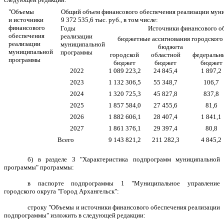
"Объемы
Общий объем финансового обеспечения реализации мун
и источники
9 372 535,6 тыс. руб., в том числе:
финансового
Годы
Источники финансового об
обеспечения
реализации
бюджетные ассигнования городского
реализации
муниципальной
бюджета
муниципальной
программы
городской
областной
федеральн
программы
бюджет
бюджет
бюджет
2022
1 089 223,2
24 845,4
1 897,2
2023
1 132 306,5
55 348,7
106,7
2024
1 320 725,3
45 827,8
837,8
2025
1 857 584,0
27 455,6
81,6
2026
1 882 606,1
28 407,4
1 841,1
2027
1 861 376,1
29 397,4
80,8
Всего
9 143 821,2
211 282,3
4 845,2
б) в разделе 3 "Характеристика подпрограмм муниципальной
программы" программы:
в паспорте подпрограммы 1 "Муниципальное управление
городского округа "Город Архангельск":
строку "Объемы и источники финансового обеспечения реализации
подпрограммы" изложить в следующей редакции: