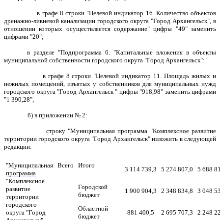
в графе 8 строки "Целевой индикатор 16. Количество объектов
дренажно-ливневой канализации городского округа "Город Архангельск", в
отношении которых осуществляется содержание" цифры "49" заменить
цифрами "20";
в
разделе
"Подпрограмма 6.
"Капитальные вложения в объекты
муниципальной собственности городского округа "Город Архангельск":
в графе 8 строки "Целевой индикатор 11. Площадь жилых и
нежилых помещений, изъятых у собственников для муниципальных нужд
городского округа "Город Архангельск " цифры "918,98" заменить цифрами
"1 390,28";
б) в приложении № 2:
строку "Муниципальная программа "Комплексное развитие
территории городского округа "Город Архангельск" изложить в следующей
редакции:
"Муниципальная
Всего
Итого
3 114 739,3
5 274 807,0
5 688 8
программа
"Комплексное
Городской
развитие
1 900 904,3
2 348 834,8
3 048 5
бюджет
территории
городского
Областной
округа "Город
881 400,5
2 695 707,3
2 248 2
бюджет