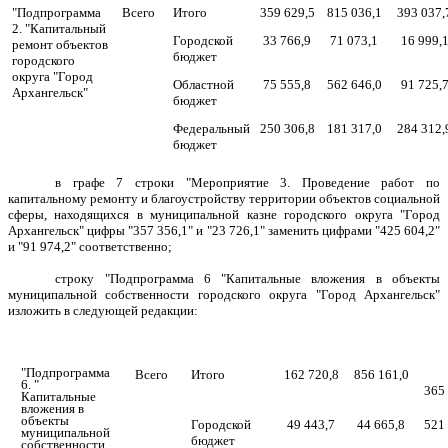
"Подпрограмма
Всего
Итого
359 629,5
815 036,1
393 037,
2. "Капитальный
Городской
33 766,9
71 073,1
16 999,
ремонт объектов
бюджет
городского
округа "Город
Областной
75 555,8
562 646,0
91 725,
Архангельск"
бюджет
Федеральный
250 306,8
181 317,0
284 312,
бюджет
в графе 7 строки "Мероприятие 3. Проведение работ по
капитальному ремонту и благоустройству территории объектов социальной
сферы, находящихся в муниципальной казне городского округа "Город
Архангельск" цифры "357 356,1" и "23 726,1" заменить цифрами "425 604,2"
и "91 974,2" соответственно;
строку "Подпрограмма 6 "Капитальные вложения в объекты
муниципальной собственности городского округа "Город Архангельск"
изложить в следующей редакции:
"Подпрограмма
Всего
Итого
162 720,8
856 161,0
6. "
365
Капитальные
вложения в
объекты
Городской
49 443,7
44 665,8
521
муниципальной
бюджет
собственности