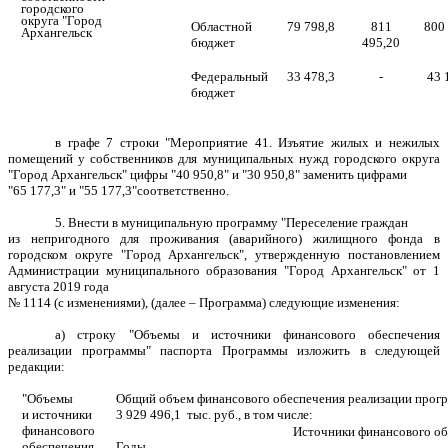
городского
округа "Город
Областной
79 798,8
811
800
Архангельск
бюджет
495,20
Федеральный
33 478,3
-
43 
бюджет
в графе 7 строки "Мероприятие 41. Изъятие жилых и нежилых
помещений у собственников для муниципальных нужд городского округа
"Город Архангельск" цифры "40 950,8" и "30 950,8" заменить цифрами
"65 177,3" и "55 177,3"соответственно.
5. Внести в муниципальную программу "Переселение граждан
из непригодного для проживания (аварийного) жилищного фонда в
городском округе "Город Архангельск", утвержденную постановлением
Администрации муниципального образования "Город Архангельск" от 1
августа 2019 года
№ 1114 (с изменениями), (далее – Программа) следующие изменения:
а) строку "Объемы и источники финансового обеспечения
реализации программы" паспорта Программы изложить в следующей
редакции:
"Объемы
Общий объем финансового обеспечения реализации прог
и источники
3 929 496,1 тыс. руб., в том числе:
финансового
Источники финансового обе
обеспечения
Годы