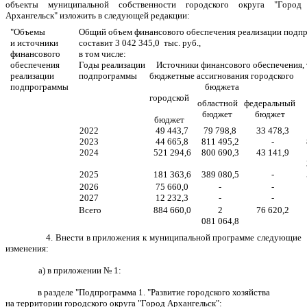
объекты муниципальной собственности городского округа "Город
Архангельск"
изложить в следующей редакции:
"Объемы
Общий объем финансового обеспечения реализации подп
и источники
составит 3 042 345,0 тыс. руб.,
финансового
в том числе:
обеспечения
Годы реализации
Источники финансового обеспечения, 
реализации
подпрограммы
бюджетные ассигнования городского
подпрограммы
бюджета
городской
областной
федеральный
бюджет
бюджет
бюджет
2022
49 443,7
79 798,8
33 478,3
2023
44 665,8
811 495,2
-
2024
5
21
294
,
6
80
0
690
,
3
43 141,9
2025
181 363,6
389 080,5
-
2026
75 660,0
-
-
2027
12 232,3
-
-
Всего
884 660,0
2
76 620,2
081 064,8
4. Внести в приложения к муниципальной программе следующие
изменения:
а) в приложении № 1:
в разделе "Подпрограмма 1.
"Развитие городского хозяйства
на территории городского округа "Город Архангельск"
: