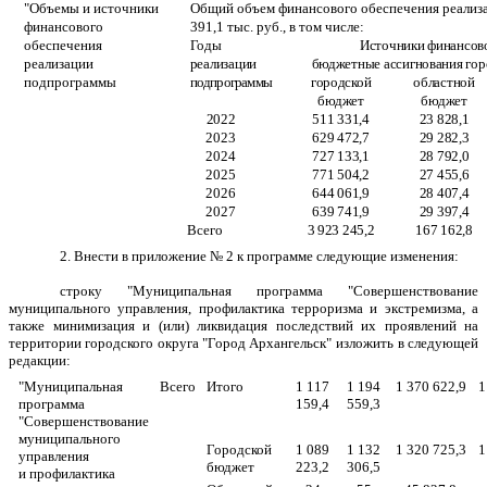
"Объемы и источники
Общий объем финансового обеспечения реализ
финансового
391,1 тыс. руб., в том числе:
обеспечения
Годы
Источники финансово
реализации
реализации
бюджетные ассигнования гор
подпрограммы
подпрограм
мы
городской
областной
бюджет
бюджет
2022
511 331,4
23 828,1
2023
629 472,7
29 282,3
2024
727 133,1
28 792,0
2025
771 504,2
27 455,6
2026
644 061,9
28 407,4
2027
639 741,9
29 397,4
Всего
3 923 245,2
167 162,8
2. Внести в приложение № 2 к программе следующие изменения:
строку "Муниципальная программа
"Совершенствование
муниципального управления, профилактика терроризма и экстремизма, а
также минимизация и (или) ликвидация последствий их проявлений на
территории городского округа "Город Архангельск
"
изложить в следующей
редакции:
"Муниципальная
Всего
Итого
1 117
1 194
1 370 622,9
1
программа
159,4
559,3
"Совершенствование
муниципального
Городской
1 089
1 132
1 320 725,3
1
управления
бюджет
223,2
306,5
и профилактика