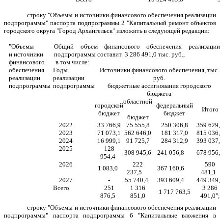
строку "Объемы и источники финансового обеспечения реализации
подпрограммы" паспорта подпрограммы 2 "Капитальный ремонт объектов
городского округа "Город Архангельск" изложить в следующей редакции:
"Объемы
Общий объем финансового обеспечения реализации
и источники
подпрограммы составит 3 286 491,0 тыс. руб.,
финансового
в том числе:
обеспечения
Годы
Источники финансового обеспечения, тыс.
реализации
реализации
руб.
подпрограммы
подпрограммы
бюджетные ассигнования городского
бюджета
областной
городской
федеральный
Итого
бюджет
бюджет
бюджет
2022
33 766,9
75 555,8
250 306,8
359 629
2023
71 073,1
562 646,0
181 317,0
815 036
2024
16 999,1
91 725,7
284 312,9
393 037
2025
128
308
945
,
6
241 056,8
6
78
956
954,4
2026
222
590
1 083,0
367 160,6
237,5
481,1
2027
-
55 740,4
393 609,4
449 349
Всего
251
1
316
3 28
6
1 717 763,5
876,5
851
,
0
491
,
0
"
;
строку "Объемы и источники финансового обеспечения реализации
подпрограммы" паспорта подпрограммы 6
"Капитальные вложения в