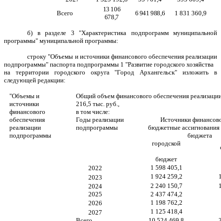
13 106
Всего
6 941 988,6
1 831 360,9
678,7
б) в разделе 3 "Характеристика подпрограмм муниципальной
программы" муниципальной программы:
строку "Объемы и источники финансового обеспечения реализации
подпрограммы" паспорта подпрограммы 1
"Развитие городского хозяйства
на территории городского округа "Город Архангельск"
изложить в
следующей редакции:
"Объемы и
Общий объем финансового обеспечения реализации
источники
216,5 тыс. руб.,
финансового
в том числе:
обеспечения
Годы реализации
Источники финансово
реализации
подпрограммы
бюджетные ассигнования 
подпрограммы
бюджета
городской
бюджет
1 598 405,1
2022
1 924 259,2
2023
2 240 150,7
2024
2025
2 437 474,2
1 198 762,2
2026
1 125 418,4
2027
Всего
10 524 469,8