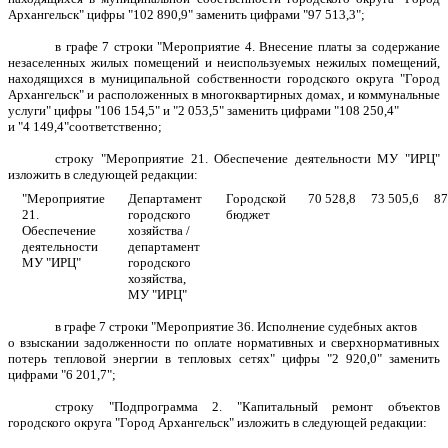
Архангельск" цифры "102 890,9" заменить цифрами "97 513,3";
в графе 7 строки "Мероприятие 4. Внесение платы за содержание
незаселенных жилых помещений и неиспользуемых нежилых помещений,
находящихся в муниципальной собственности городского округа "Город
Архангельск" и расположенных в многоквартирных домах, и коммунальные
услуги" цифры "106 154,5" и "2 053,5" заменить цифрами "108 250,4"
и "4 149,4"соответственно;
строку "Мероприятие 21. Обеспечение деятельности МУ "ИРЦ"
изложить в следующей редакции:
"Мероприятие
Департамент
Городской
70 528,8
73 505,6
87
21.
городского
бюджет
Обеспечение
хозяйства /
деятельности
департамент
МУ "ИРЦ"
городского
хозяйства,
МУ "ИРЦ"
в графе 7 строки "Мероприятие 36. Исполнение судебных актов
о взыскании задолженности по оплате нормативных и сверхнормативных
потерь тепловой энергии в тепловых сетях" цифры "2 920,0" заменить
цифрами "6 201,7";
строку "Подпрограмма 2. "Капитальный ремонт объектов
городского округа "Город Архангельск" изложить в следующей редакции: