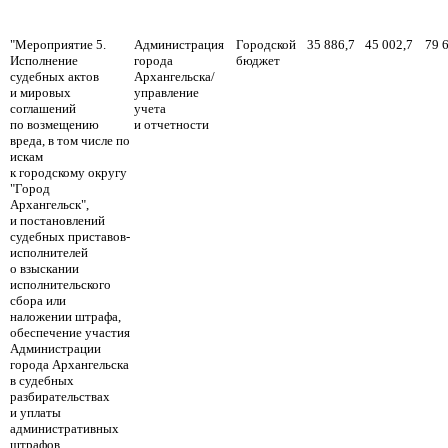
"Мероприятие 5.
Администрация
Городской
35 886,7
45 002,7
79 
Исполнение
города
бюджет
судебных актов
Архангельска/
и мировых
управление
соглашений
учета
по возмещению
и отчетности
вреда, в том числе по
искам
к городскому округу
"Город
Архангельск",
и постановлений
судебных приставов-
исполнителей
о взыскании
исполнительского
сбора или
наложении штрафа,
обеспечение участия
Администрации
города Архангельска
в судебных
разбирательствах
и уплаты
административных
штрафов