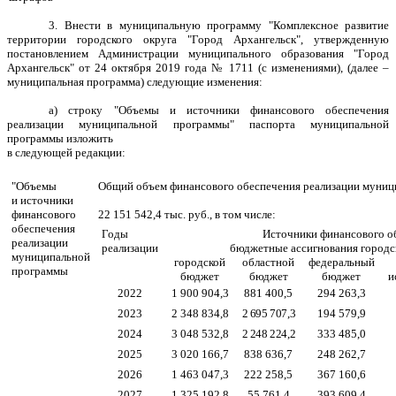
3. Внести в муниципальную программу "Комплексное развитие
территории городского округа "Город Архангельск", утвержденную
постановлением Администрации муниципального образования "Город
Архангельск" от 24 октября 2019 года № 1711 (с изменениями), (далее –
муниципальная программа) следующие изменения:
а) строку "Объемы и источники финансового обеспечения
реализации муниципальной программы" паспорта муниципальной
программы изложить
в следующей
редакции:
"Объемы
Общий объем финансового обеспечения реализации муниц
и источники
финансового
22 151 542,4 тыс. руб., в том числе:
обеспечения
Годы
Источники финансового об
реализации
реализации
бюджетные ассигнования городс
муниципальной
городской
областной
федеральный
программы
бюджет
бюджет
бюджет
и
2022
1 900 904,3
881 400,5
294 263,3
2023
2 348 834,8
2 695 707,3
194 579,9
2024
3 048 532,8
2 248 224,2
333 485,0
2025
3 020 166,7
838 636,7
248 262,7
2026
1 463 047,3
222 258,5
367 160,6
2027
1 325 192,8
55 761,4
393 609,4