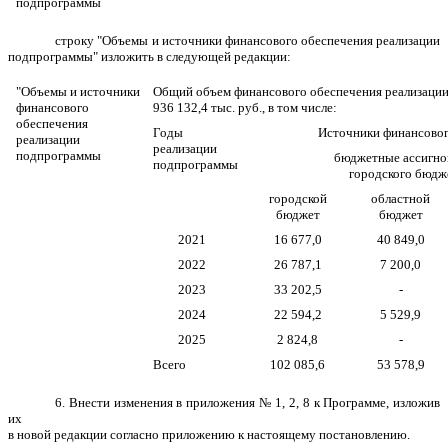
подпрограммы
строку "Объемы и источники финансового обеспечения реализации
подпрограммы" изложить в следующей редакции:
"
Объемы и источники
Общий объем финансового обеспечения реализаци
финансового
936 132,4 тыс. руб., в том числе:
обеспечения
Годы
Источники финансового
реализации
реализации
подпрограммы
бюджетные ассигно
подпрограммы
городского бюдж
городской
областной
бюджет
бюджет
2021
16 677,0
40 849,0
2022
26 787,1
7 200,0
2023
33 202,5
-
2024
22 594,2
5 529,9
2025
2 824,8
-
Всего
102 085,6
53 578,9
6. Внести изменения в приложения № 1, 2, 8 к Программе, изложив
их
в новой редакции согласно приложению к настоящему постановлению.