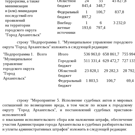
Областной
24
55
45 827,8
терроризма, а также
бюджет
845,4
348,7
минимизация
и (или) ликвидация
Федеральный
1
106,7
837,8
последствий его
бюджет
897,2
проявлений
Внебюд-
1
6
3 232,0
на территории
жетные
193,6
797,4
городского округа
источники
"Город Архангельск"
строку
"
Подпрограмма 1. "Муниципальное управление городского
округа "Город Архангельск
"
изложить в следующей редакции:
"
Подпрограмма 1.
Всего
Итого
536 963,0
658 861,7
755 994
"Муниципальное
Городской
511 331,4
629 472,7
727 133
управление
бюджет
городского округа
Областной
23 828,1
29 282,3
28 792
"Город
бюджет
Архангельск"
Федеральный
1 803,5
106,7
69,4
бюджет
строку "Мероприятие 5. Исполнение судебных актов и мировых
соглашений по возмещению вреда, в том числе по искам к городскому
округу "Город Архангельск", и постановлений судебных приставов-
исполнителей
о взыскании исполнительского сбора или наложении штрафа, обеспечение
участия Администрации города Архангельска в судебных разбирательствах
и уплаты административных штрафов"
изложить в следующей редакции: