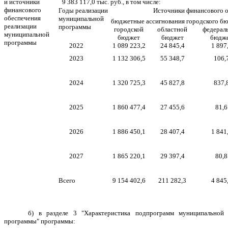
и источники
9 383 117,0 тыс. руб., в том числе:
финансового
Годы реализации
Источники финансового о
обеспечения
муниципальной
бюджетные ассигнования городского б
реализации
программы
городской
областной
федерал
муниципальной
бюджет
бюджет
бюдж
программы
2022
1 089 223,2
24 845,4
1 897
2023
1 132 306,5
55 348,7
106,
2024
1 320 725,3
45 827,8
837,
2025
1 860 477,4
27 455,6
81,6
2026
1 886 450,1
28 407,4
1 841
2027
1 865 220,1
29 397,4
80,8
Всего
9 154 402,6
211 282,3
4 845
б) в разделе 3 "Характеристика подпрограмм муниципальной
программы" программы: