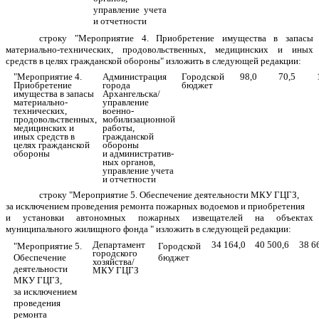
управление учета
и отчетности
строку
"
Мероприятие 4. Приобретение имущества в запасы
материально-технических, продовольственных, медицинских и иных
средств в целях гражданской обороны
" изложить в следующей редакции:
"Мероприятие 4.
Администрация
Городской
98,0
70,5
Приобретение
города
бюджет
имущества в запасы
Архангельска/
материально-
управление
технических,
военно-
продовольственных,
мобилизационной
медицинских и
работы,
иных средств в
гражданской
целях гражданской
обороны
обороны
и административ-
ных органов,
управление учета
и отчетности
строку "Мероприятие 5. Обеспечение деятельности МКУ ГЦГЗ,
за исключением проведения ремонта пожарных водоемов и приобретения
и установки автономных пожарных извещателей на объектах
муниципального жилищного фонда " изложить в следующей редакции:
Департамент
34 164,0
40 500,6
38 6
"Мероприятие 5.
Городской
городского
Обеспечение
бюджет
хозяйства/
деятельности
МКУ ГЦГЗ
МКУ ГЦГЗ,
за исключением
проведения
ремонта