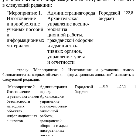
в следующей редакции:
"Мероприятие 1.
Администрациягорода
Городской
122,8
Изготовление
Архангельска/
бюджет
и приобретение
управление военно-
учебных пособий
мобилиза-
и
ционной работы,
информационных
гражданской обороны
материалов
и администра-
тивных органов,
управление учета
и отчетности
строку "Мероприятие 2. Изготовление и установка знаков
безопасности на водных объектах, информационных аншлагов"
изложить в
следующей редакции:
118,9
127,5
"Мероприятие 2.
Администрация
Городской
Изготовление
города
бюджет
и установка знаков
Архангельска/
безопасности
управление
на водных
военно-мобили-
объектах,
зационной
информационных
работы,
аншлагов
гражданской
обороны и адми-
нистративных
органов,