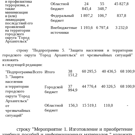
и профилактика
Областной
24
55
45 827,8
терроризма, а
также
бюджет
845,4
348,7
минимизация
Федеральный
1 897,2
106,7
837,8
и (или)
ликвидация
бюджет
последствий его
проявлений
Внебюджетные
1 193,6
6 797,4
3 232,0
на территории
источники
городского
округа "Город
Архангельск"
строку "Подпрограмма 5. "Защита населения и территории
городского округа "Город Архангельск" от чрезвычайных ситуаций"
изложить
в следующей редакции:
38
60 295,5
40 436,5
68 100,9
"
Подпрограмма
Всего
Итого
151,2
5. "Защита
населения
и территории
37
44 776,4
40 326,5
68 100,9
Городской
994,9
городского
бюджет
округа "Город
Архангельск"
Областной
156,3
15 519,1
110,0
-
от
бюджет
чрезвычайных
ситуаций"
строку "Мероприятие 1. Изготовление и приобретение
учебных пособий и информационных материалов " изложить