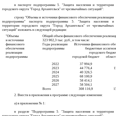
в паспорте подпрограммы 5. "Защита населения и территории
городского округа "Город Архангельск" от чрезвычайных ситуаций":
строку "Объемы и источники финансового обеспечения реализации
подпрограммы" паспорта подпрограммы 5. "Защита населения и
территории городского округа "Город Архангельск" от чрезвычайных
ситуаций" изложить в следующей редакции:
"Объемы
Общий объем финансового обеспечения реализац
и источники
323 902,3
тыс. руб., в том числе:
финансового
Годы реализации
Источники финансового обес
обеспечения
подпрограммы
бюджетные ассигнов
реализации
городского бюдже
подпрограммы
городской бюджет
облас
2022
37 994,9
2023
44 776,4
1
2024
40 326,5
2025
68 100,9
2026
58 414,1
2027
58 504,1
Всего
308 116,9
1
2. Внести в приложения к программе следующие изменения:
а) в приложении № 1:
в разделе "Подпрограмма 5. "Защита населения и территории
городского округа "Город Архангельск" от чрезвычайных ситуаций":