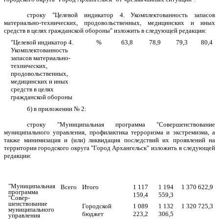
строку "Целевой индикатор 4. Укомплектованность запасов
материально-технических, продовольственных, медицинских и иных
средств в целях гражданской обороны" изложить в следующей редакции:
"Целевой индикатор 4.
%
63,8
78,9
79,3
80,4
Укомплектованность
запасов материально-
технических,
продовольственных,
медицинских и иных
средств в целях
гражданской обороны
б) в приложении № 2:
строку "Муниципальная программа
"Совершенствование
муниципального управления, профилактика терроризма и экстремизма, а
также минимизация и (или) ликвидация последствий их проявлений на
территории городского округа "Город Архангельск
"
изложить в следующей
редакции:
"Муниципальная
Всего
Итого
1 117
1 194
1 370 622,9
программа
159,4
559,3
"Совер-
шенствование
Городской
1 089
1 132
1 320 725,3
муниципального
бюджет
223,2
306,5
управления