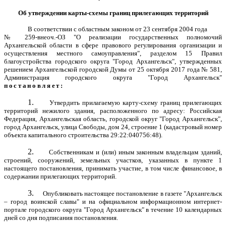
Об утверждении карты-схемы границ прилегающих территорий
В соответствии с областным законом от 23 сентября 2004 года
№ 259-внеоч.-ОЗ "О реализации государственных полномочий
Архангельской области в сфере правового регулирования организации и
осуществления местного самоуправления", разделом 15 Правил
благоустройства городского округа "Город Архангельск", утвержденных
решением Архангельской городской Думы от 25 октября 2017 года № 581,
Администрация городского округа "Город Архангельск"
постановляет:
1.
Утвердить прилагаемую карту-схему границ прилегающих
территорий нежилого здания, расположенного по адресу: Российская
Федерация, Архангельская область, городской округ "Город Архангельск",
город Архангельск, улица Свободы, дом 24, строение 1 (кадастровый номер
объекта капитального строительства 29:22:040756:48).
2.
Собственникам и (или) иным законным владельцам зданий,
строений, сооружений, земельных участков, указанных в пункте 1
настоящего постановления, принимать участие, в том числе финансовое, в
содержании прилегающих территорий.
3.
Опубликовать настоящее постановление в газете "Архангельск
– город воинской славы" и на официальном информационном интернет-
портале городского округа "Город Архангельск" в течение 10 календарных
дней со дня подписания постановления.