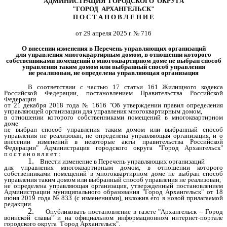
АДМИНИСТРАЦИЯ ГОРОДСКОГО ОКРУГА
"ГОРОД АРХАНГЕЛЬСК"
П О С Т А Н О В Л Е Н И Е
от 29 апреля 2025 г. № 716
О внесении изменения в Перечень управляющих организаций
для управления многоквартирным домом, в отношении которого
собственниками помещений в многоквартирном доме не выбран способ
управления таким домом или выбранный способ управления
не реализован, не определена управляющая организация
В соответствии с частью 17 статьи 161 Жилищного кодекса
Российской Федерации, постановлением Правительства Российской
Федерации
от 21 декабря 2018 года № 1616 "Об утверждении правил определения
управляющей организации для управления многоквартирным домом,
в отношении которого собственниками помещений в многоквартирном
доме
не выбран способ управления таким домом или выбранный способ
управления не реализован, не определена управляющая организация, и о
внесении изменений в некоторые акты правительства Российской
Федерации" Администрация городского округа "Город Архангельск"
постановляет:
1.
Внести изменение в Перечень управляющих организаций
для управления многоквартирным домом, в отношении которого
собственниками помещений в многоквартирном доме не выбран способ
управления таким домом или выбранный способ управления не реализован,
не определена управляющая организация, утвержденный постановлением
Администрации муниципального образования "Город Архангельск" от 18
июня 2019 года № 833 (с изменениями), изложив его в новой прилагаемой
редакции.
2.
Опубликовать постановление в газете "Архангельск – Город
воинской славы" и на официальном информационном интернет-портале
городского округа "Город Архангельск".