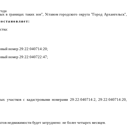
года
х в границах таких зон", Уставом городского округа "Город Архангельск",
постановляет:
стка:
ровый номер 29:22:040714:20;
ровый номер 29:22:040722:47;
х участков с кадастровыми номерами 29:22:040714:2, 29:22:040714:20,
ектов недвижимости будет затруднено: не более четырех месяцев.