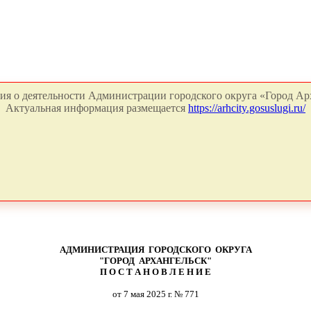
я о деятельности Администрации городского округа «Город Арх
Актуальная информация размещается
https://arhcity.gosuslugi.ru/
АДМИНИСТРАЦИЯ ГОРОДСКОГО ОКРУГА
"ГОРОД АРХАНГЕЛЬСК"
П О С Т А Н О В Л Е Н И Е
от 7 мая 2025 г. № 771