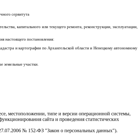
ичного сервитута
тельства, капитального или текущего ремонта, реконструкции, эксплуатации,
ния настоящего постановления:
кадастра и картографии по Архангельской области и Ненецкому автономному
е земельные участки.
есе, местоположении, типе и версии операционной системы,
я функционирования сайта и проведения статистических
 27.07.2006 № 152-ФЗ "Закон о персональных данных").