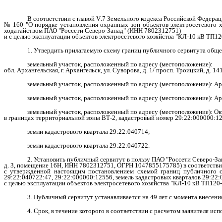
В соответствии с главой
V
.7 Земельного кодекса Российской Федера
№ 160 "О порядке установления охранных зон объектов электросетевого хо
ходатайством ПАО "Россети Северо-Запад" (ИНН 7802312751)
и с целью эксплуатации объектов электросетевого хозяйства "КЛ-10 кВ ТП1
1. Утвердить прилагаемую схему границ публичного сервитута обще
земельный участок, расположенный по адресу (местоположение):
обл. Архангельская, г. Архангельск, ул. Суворова, д. 1/ просп. Троицкий, д. 
земельный участок, расположенный по адресу (местоположение): Арх
земельный участок, расположенный по адресу (местоположение): Арх
земельный участок, расположенный по адресу (местоположение): Окт
в границах территориальной зоны ВТ-2, кадастровый номер 29:22:000000:1
земли кадастрового квартала 29:22:040714;
земли кадастрового квартала 29:22:040722.
2. Установить публичный сервитут в пользу ПАО "Россети Северо-Зап
д. 3, помещение 16Н, ИНН 7802312751, ОГРН 1047855175785) в соответств
с утвержденной настоящим постановлением схемой границ публичного с
29:22:040722:47, 29:22:000000:12556, земель кадастровых кварталов 29:22:
с целью эксплуатации объектов электросетевого хозяйства "КЛ-10 кВ ТП120-
3. Публичный сервитут устанавливается на 49 лет с момента внесен
4. Срок, в течение которого в соответствии с расчетом заявителя и