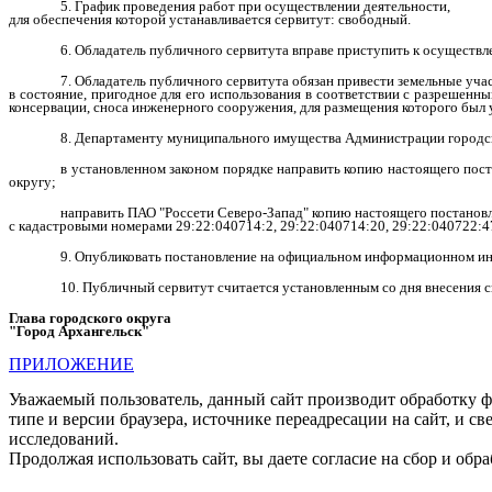
5. График проведения работ при осуществлении деятельности,
для обеспечения которой устанавливается сервитут: свободный.
6. Обладатель публичного сервитута вправе приступить к осуществ
7. Обладатель публичного сервитута обязан привести земельные уча
в состояние, пригодное для его использования в соответствии с разрешенны
консервации, сноса инженерного сооружения, для размещения которого был 
8. Департаменту муниципального имущества Администрации городско
в установленном законом порядке направить копию настоящего пос
округу;
направить ПАО "Россети Северо-Запад" копию настоящего постановл
с кадастровыми номерами 29:22:040714:2, 29:22:040714:20, 29:22:040722:4
9. Опубликовать постановление на официальном информационном инт
10. Публичный сервитут считается установленным со дня внесения 
Глава городского округа
"Город Архангельск"
Д.А. М
ПРИЛОЖЕНИЕ
Уважаемый пользователь, данный сайт производит обработку ф
типе и версии браузера, источнике переадресации на сайт, и 
исследований.
Продолжая использовать сайт, вы даете согласие на сбор и об