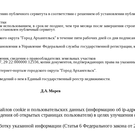
лению публичного сервитута в соответствии с решением об установлении публ
стки
м использованием, в срок не позднее, чем три месяца после завершения строи
установлен публичный сервитут.
го округа "Город Архангельск" в течение пяти рабочих дней со дня подписа
тановления в Управление Федеральной службы государственной регистрации, 
ения, сведения о правообладателях земельных участков
7, 29:22:000000:12556, копии документов, подтверждающих права на указанны
ернет-портале городского округа "Город Архангельск".
сведений о нем в Единый государственный реестр недвижимости.
орев
айлов cookie и пользовательских данных (информацию об ip-адр
сведения об открытых страницах пользователя) в целях улучшени
работку указанной информации (Статья 6 Федерального закона от