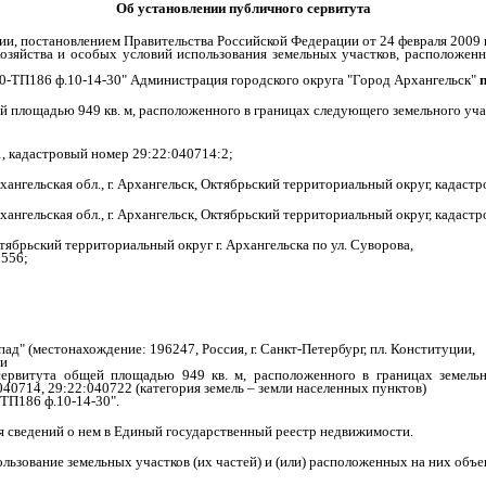
Об установлении публичного сервитута
ции, постановлением Правительства Российской Федерации от 24 февраля 2009 
зяйства и особых условий использования земельных участков, расположенны
20-ТП186 ф.10-14-30" Администрация городского округа "Город Архангельск"
й площадью 949 кв. м, расположенного в границах следующего земельного уча
141, кадастровый номер 29:22:040714:2;
ангельская обл., г. Архангельск, Октябрьский территориальный округ, кадаст
ангельская обл., г. Архангельск, Октябрьский территориальный округ, кадаст
ябрьский территориальный округ г. Архангельска по ул. Суворова,
2556;
ад" (местонахождение: 196247, Россия, г. Санкт-Петербург, пл. Конституции,
ии
ервитута общей площадью 949 кв. м, расположенного в границах земельны
040714, 29:22:040722 (категория земель – земли населенных пунктов)
ТП186 ф.10-14-30".
ия сведений о нем в Единый государственный реестр недвижимости.
спользование земельных участков (их частей) и (или) расположенных на них объ