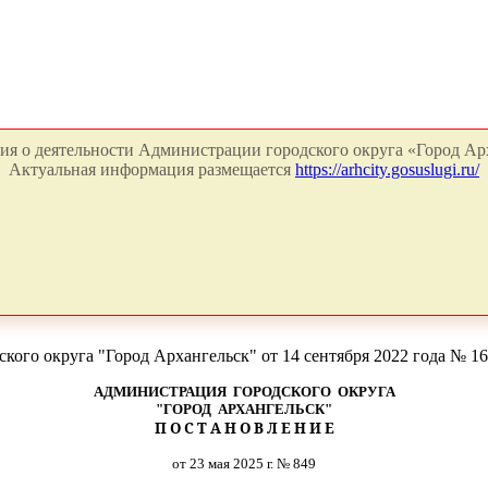
я о деятельности Администрации городского округа «Город Арх
Актуальная информация размещается
https://arhcity.gosuslugi.ru/
ого округа "Город Архангельск" от 14 сентября 2022 года № 1
АДМИНИСТРАЦИЯ ГОРОДСКОГО ОКРУГА
"ГОРОД АРХАНГЕЛЬСК"
П О С Т А Н О В Л Е Н И Е
от 23 мая 2025 г. № 849