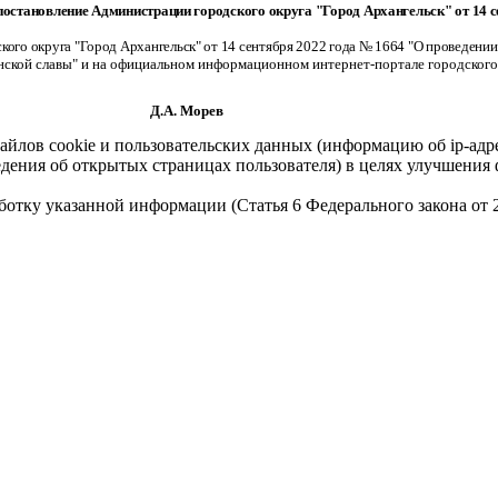
постановление Администрации городского округа "Город Архангельск" от 14 с
ого округа "Город Архангельск" от 14 сентября 2022 года № 1664 "О проведении
нской славы" и на официальном информационном интернет-портале городского 
орев
айлов cookie и пользовательских данных (информацию об ip-адр
сведения об открытых страницах пользователя) в целях улучшени
работку указанной информации (Статья 6 Федерального закона от