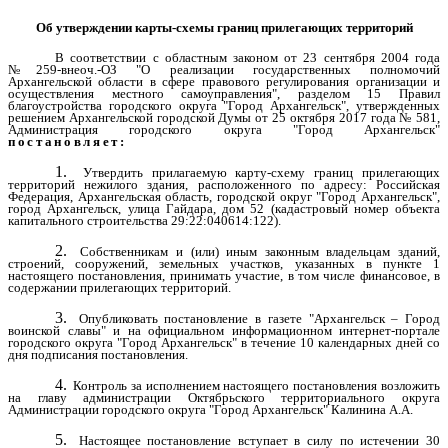
Об утверждении карты-схемы границ прилегающих территорий
В соответствии с областным законом от 23 сентября 2004 года
№259-внеоч.-ОЗ "О реализации государственных полномочий
Архангельской области в сфере правового регулирования организации и
осуществления местного самоуправления", разделом 15 Правил
благоустройства городского округа "Город Архангельск", утвержденных
решением Архангельской городской Думы от 25 октября 2017 года № 581,
Администрация городского округа "Город Архангельск"
постановляет:
1.
Утвердить прилагаемую карту-схему границ прилегающих
территорий нежилого здания, расположенного по адресу: Российская
Федерация, Архангельская область, городской округ "Город Архангельск",
город Архангельск, улица Гайдара, дом 52 (кадастровый номер объекта
капитального строительства 29:22:040614:122).
2.
Собственникам и (или) иным законным владельцам зданий,
строений, сооружений, земельных участков, указанных в пункте 1
настоящего постановления, принимать участие, в том числе финансовое, в
содержании прилегающих территорий.
3.
Опубликовать постановление в газете "Архангельск – Город
воинской славы" и на официальном информационном интернет-портале
городского округа "Город Архангельск" в течение 10 календарных дней со
дня подписания постановления.
4.
Контроль за исполнением настоящего постановления возложить
на главу администрации Октябрьского территориального округа
Администрации городского округа "Город Архангельск" Калинина А.А.
5.
Настоящее постановление вступает в силу по истечении 30