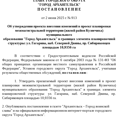
ГЛАВА ГОРОДСКОГО ОКРУГА
"ГОРОД АРХАНГЕЛЬСК"
П О С Т А Н О В Л Е Н И Е
от 2 июня 2025 г. № 913
Об утверждении проекта внесения изменений в проект планировки
межмагистральной территории (жилой район Кузнечиха)
муниципального
образования "Город Архангельск" в границах элемента планировочной
структуры: ул. Гагарина, наб. Северной Двины, пр. Сибиряковцев
площадью 10,9356 га
В соответствии с Градостроительным кодексом Российской
Федерации, Федеральным законом от 6 октября 2003 года № 131-ФЗ "Об
общих принципах организации местного самоуправления в Российской
Федерации", Уставом городского округа "Город Архангельск", учитывая
результаты общественных обсуждений,
постановляю
:
1. Утвердить прилагаемый проект внесения изменений в проект
планировки межмагистральной территории (жилой район Кузнечиха)
муниципального образования "Город Архангельск" в границах элемента
планировочной структуры: ул. Гагарина, наб. Северной Двины, пр.
Сибиряковцев площадью 10,9356 га.
2. Опубликовать постановление в газете "Архангельск – Город воинской
славы" и на официальном информационном интернет-портале городского
округа "Город Архангельск".