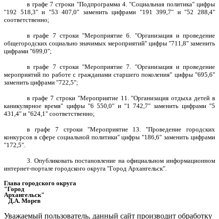
в графе 7 строки "Подпрограмма 4. "Социальная политика" цифры
"192 518,3" и "53 407,0" заменить цифрами "191 399,7" и "52 288,4"
соответственно;
в графе 7 строки "Мероприятие 6. "Организация и проведение
общегородских социально значимых мероприятий" цифры "711,8" заменить
цифрами "699,0";
в графе 7 строки "Мероприятие 7. "Организация и проведение
мероприятий по работе с гражданами старшего поколения" цифры "695,6"
заменить цифрами "722,5";
в графе 7 строки "Мероприятие 11. "Организация отдыха детей в
каникулярное время" цифры "6 550,0" и "1 742,7" заменить цифрами "5
431,4" и "624,1" соответственно;
в графе 7 строки "Мероприятие 13. "Проведение городских
конкурсов в сфере социальной политики" цифры "186,6" заменить цифрами
"172,5".
3. Опубликовать постановление на официальном информационном
интернет-портале городского округа "Город Архангельск".
Глава городского округа
"Город
Архангельск"
Д.А. Морев
Уважаемый пользователь, данный сайт производит обработку