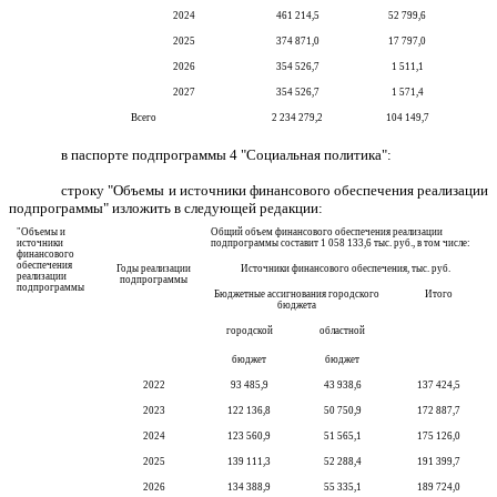
2024
461 214,5
52 799,6
2025
374 871,0
17 797,0
2026
354 526,7
1 511,1
2027
354 526,7
1 571,4
Всего
2 234 279,2
104 149,7
в паспорте подпрограммы 4 "Социальная политика":
строку
"Объемы и источники финансового обеспечения реализации
подпрограммы" изложить в следующей редакции:
"Объемы и
Общий объем финансового обеспечения реализации
источники
подпрограммы составит 1 058 133,6 тыс. руб., в том числе:
финансового
обеспечения
Годы реализации
Источники финансового обеспечения, тыс. руб.
реализации
подпрограммы
подпрограммы
Бюджетные ассигнования городского
Итого
бюджета
городской
областной
бюджет
бюджет
2022
93 485,9
43 938,6
137 424,5
2023
122 136,8
50 750,9
172 887,7
2024
123 560,9
51 565,1
175 126,0
2025
139 111,3
52 288,4
191 399,7
2026
134 388,9
55 335,1
189 724,0