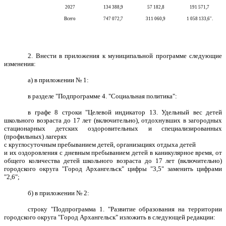
2027
134 388,9
57 182,8
191 571,7
Всего
747 072,7
311 060,9
1 058 133,6".
2.
Внести в приложения к муниципальной программе следующие
изменения:
а) в приложении № 1:
в разделе "Подпрограмме
4. "Социальная политика":
в графе 8 строки "Целевой индикатор 13. Удельный вес детей
школьного возраста до 17 лет (включительно), отдохнувших в загородных
стационарных детских оздоровительных и специализированных
(профильных) лагерях
с круглосуточным пребыванием детей, организациях отдыха детей
и их оздоровления с дневным пребыванием детей в каникулярное время, от
общего количества детей школьного возраста до 17 лет (включительно)
городского округа "Город Архангельск" цифры "3,5" заменить цифрами
"2,6";
б) в приложении № 2:
строку "Подпрограмма 1. "Развитие образования на территории
городского округа "Город Архангельск" изложить в следующей редакции: