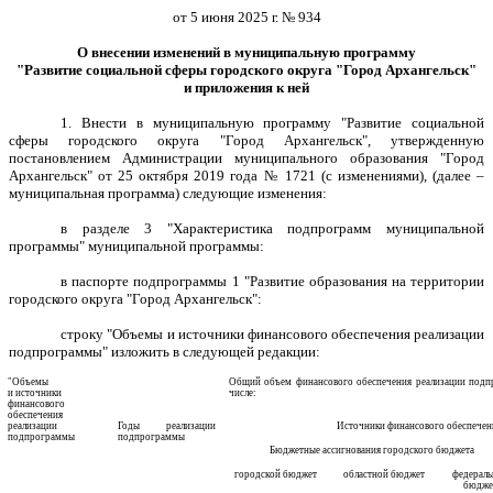
от 5 июня 2025 г. № 934
О внесении изменений в
муниципальную программу
"Развитие социальной сферы городского округа "Город Архангельск"
и приложения к ней
1.
Внести в муниципальную программу "Развитие социальной
сферы городского округа "Город Архангельск", утвержденную
постановлением Администрации муниципального образования "Город
Архангельск"
от 25 октября 2019 года № 1721 (с изменениями), (далее –
муниципальная программа) следующие изменения:
в разделе 3
"Характеристика подпрограмм муниципальной
программы" муниципальной программы:
в паспорте подпрограммы 1 "Развитие образования на территории
городского округа "Город Архангельск":
строку
"Объемы и источники финансового обеспечения реализации
подпрограммы" изложить в следующей редакции:
"Объемы
Общий объем финансового обеспечения реализации подп
и источники
числе:
финансового
обеспечения
реализации
Годы реализации
Источники финансового обеспечения
подпрограммы
подпрограммы
Бюджетные ассигнования городского бюджета
городской бюджет
областной бюджет
федерал
бюдже