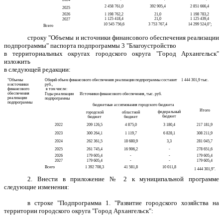
2 458 761,0
392 905,4
2 851 666,4
2025
2026
1 198 762,2
21,0
1 198 783,2
1 125 418,4
21,0
1 125 439,4
2027
10 545 756,6
3 753 767,4
14 299 524,0";
Всего
строку "Объемы и источники финансового обеспечения реализации
подпрограммы" паспорта подпрограммы 3 "Благоустройство
в территориальных округах городского округа "Город Архангельск"
изложить
в следующей редакции:
"Объемы
Общий объем финансового обеспечения реализации подпрограммы составит 1 444 301,9 тыс.
и источники
руб.,
финансового
в том числе:
обеспечения
Годы реализации
Источники финансового обеспечения, тыс. руб.
реализации
подпрограммы
подпрограммы
бюджетные ассигнования городского бюджета
Итого
федеральный
городской
областной
бюджет
бюджет
бюджет
2022
209 126,5
4 875,0
3 180,4
217 181,9
2023
300 264,1
1 119,7
6 828,1
308 211,9
2024
262 361,5
18 680,9
3,3
281 045,7
2025
261 745,4
16 906,2
-
278 651,6
2026
179 605,4
-
-
179 605,4
2027
179 605,4
-
-
179 605,4
Всего
1 392 708,3
41 581,8
10 011,8
1 444 301,9".
2. Внести в приложение № 2 к муниципальной программе
следующие изменения:
в строке "Подпрограмма 1. "Развитие городского хозяйства на
территории городского округа "Город Архангельск":