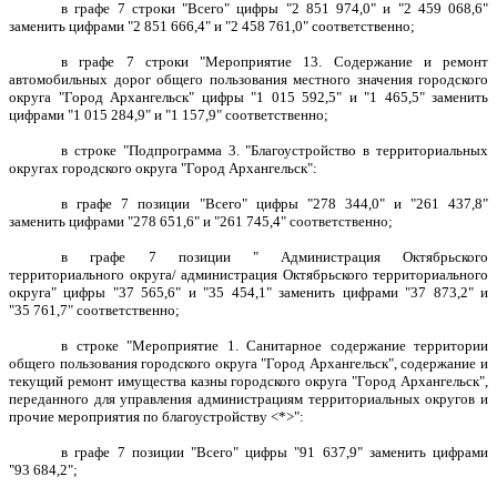
в графе 7 строки "Всего" цифры "2 851 974,0" и "2 459 068,6"
заменить цифрами "2 851 666,4" и "2 458 761,0" соответственно;
в графе 7 строки "Мероприятие 13. Содержание и ремонт
автомобильных дорог общего пользования местного значения городского
округа "Город Архангельск" цифры "1 015 592,5" и "1 465,5" заменить
цифрами "1 015 284,9" и "1 157,9" соответственно;
в строке "Подпрограмма 3. "Благоустройство в территориальных
округах городского округа "Город Архангельск":
в графе 7 позиции "Всего" цифры "278 344,0" и "261 437,8"
заменить цифрами "278 651,6" и "261 745,4" соответственно;
в графе 7 позиции " Администрация Октябрьского
территориального округа/ администрация Октябрьского территориального
округа" цифры "37 565,6" и "35 454,1" заменить цифрами "37 873,2" и
"35 761,7" соответственно;
в строке "Мероприятие 1. Санитарное содержание территории
общего пользования городского округа "Город Архангельск", содержание и
текущий ремонт имущества казны городского округа "Город Архангельск",
переданного для управления администрациям территориальных округов и
прочие мероприятия по благоустройству <*>":
в графе 7 позиции "Всего" цифры "91 637,9" заменить цифрами
"93 684,2";