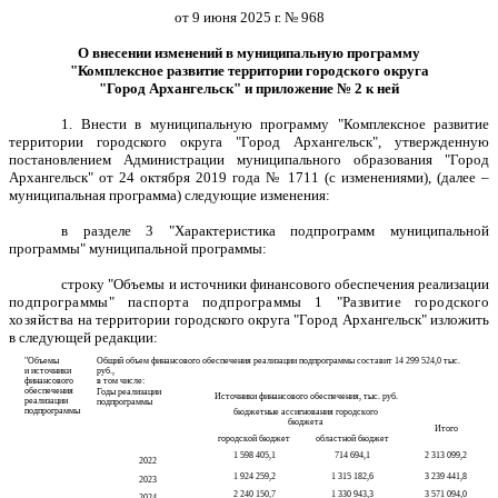
от 9 июня 2025 г. № 968
О внесении изменений в муниципальную программу
"Комплексное развитие территории городского округа
"Город Архангельск" и приложение № 2 к ней
1. Внести в муниципальную программу "Комплексное развитие
территории городского округа "Город Архангельск", утвержденную
постановлением Администрации муниципального образования "Город
Архангельск" от 24 октября 2019 года № 1711 (с изменениями), (далее –
муниципальная программа) следующие изменения:
в разделе 3 "Характеристика подпрограмм муниципальной
программы" муниципальной программы:
строку "Объемы и источники финансового обеспечения реализации
подпрограммы" паспорта подпрограммы 1
"Развитие городского
хозяйства
на территории городского округа "Город Архангельск"
изложить
в следующей редакции:
"Объемы
Общий объем финансового обеспечения реализации подпрограммы составит 14 299 524,0 тыс.
и источники
руб.,
финансового
в том числе:
обеспечения
Годы реализации
Источники финансового обеспечения, тыс. руб.
реализации
подпрограммы
подпрограммы
бюджетные ассигнования городского
бюджета
Итого
городской бюджет
областной бюджет
1 598 405,1
714 694,1
2 313 099,2
2022
1 924 259,2
1 315 182,6
3 239 441,8
2023
2 240 150,7
1 330 943,3
3 571 094,0
2024