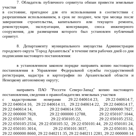
7. Обладатель публичного сервитута обязан привести земельные
участки
в состояние, пригодное для его использования в соответствии с
разрешенным использованием, в срок не позднее, чем три месяца после
завершения строительства, капитального или текущего ремонта,
реконструкции, эксплуатации, консервации, сноса инженерного
сооружения, для размещения которого был установлен публичный
сервитут.
8. Департаменту муниципального имущества Администрации
городского округа "Город Архангельск" в течение пяти рабочих дней со дня
подписания настоящего постановления:
в установленном законом порядке направить копию настоящего
постановления в Управление Федеральной службы государственной
регистрации, кадастра и картографии по Архангельской области и
Ненецкому автономному округу;
направить ПАО "Россети Северо-Запад" копию настоящего
постановления, сведения о правообладателях земельных участков
с кадастровыми номерами 29:22:040614:23, 29:22:040614:7,
29:22:040614:16, 29:22:040614:11, 29:22:040614:22, 29:22:040614:17,
29:22:040614:14, 29:22:040614:359, 29:22:000000:7927,
29:22:000000:7928, 29:22:000000:12788, 29:22:050107:1044,
29:22:050107:36, 29:22:050105:22, 29:22:050105:2532,
29:22:050105:2534, 29:22:050105:32, 29:22:050101:44, 29:22:050101:24,
29:22:050101:3014, 29:22:050101:3037, 29:22:050101:34,
29:22:000000:8660, 29:22:040211:35, 29:22:040211:2281, 29:22:000000:14