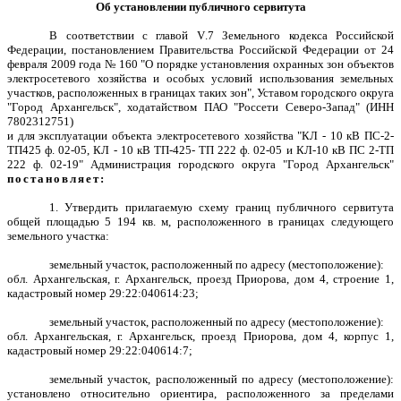
Об установлении публичного сервитута
В соответствии с главой
V
.7 Земельного кодекса Российской
Федерации, постановлением Правительства Российской Федерации от 24
февраля 2009 года № 160 "О порядке установления охранных зон объектов
электросетевого хозяйства и особых условий использования земельных
участков, расположенных в границах таких зон", Уставом городского округа
"Город Архангельск", ходатайством ПАО "Россети Северо-Запад" (ИНН
7802312751)
и для эксплуатации объекта электросетевого хозяйства "КЛ - 10 кВ ПС-2-
ТП425 ф. 02-05, КЛ - 10 кВ ТП-425- ТП 222 ф. 02-05 и КЛ-10 кВ ПС 2-ТП
222 ф. 02-19" Администрация городского округа "Город Архангельск"
постановляет:
1. Утвердить прилагаемую схему границ публичного сервитута
общей площадью 5 194 кв. м, расположенного в границах следующего
земельного участка:
земельный участок, расположенный по адресу (местоположение):
обл. Архангельская, г. Архангельск, проезд Приорова, дом 4, строение 1,
кадастровый номер 29:22:040614:23;
земельный участок, расположенный по адресу (местоположение):
обл. Архангельская, г. Архангельск, проезд Приорова, дом 4, корпус 1,
кадастровый номер 29:22:040614:7;
земельный участок, расположенный по адресу (местоположение):
установлено относительно ориентира, расположенного за пределами