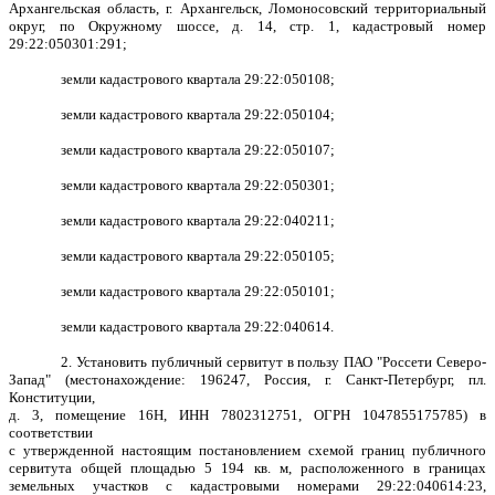
Архангельская область, г. Архангельск, Ломоносовский территориальный
округ, по Окружному шоссе, д. 14, стр. 1, кадастровый номер
29:22:050301:291;
земли кадастрового квартала 29:22:050108;
земли кадастрового квартала 29:22:050104;
земли кадастрового квартала 29:22:050107;
земли кадастрового квартала 29:22:050301;
земли кадастрового квартала 29:22:040211;
земли кадастрового квартала 29:22:050105;
земли кадастрового квартала 29:22:050101;
земли кадастрового квартала 29:22:040614.
2. Установить публичный сервитут в пользу ПАО "Россети Северо-
Запад" (местонахождение: 196247, Россия, г. Санкт-Петербург, пл.
Конституции,
д. 3, помещение 16Н, ИНН 7802312751, ОГРН 1047855175785) в
соответствии
с утвержденной настоящим постановлением схемой границ публичного
сервитута общей площадью 5 194 кв. м, расположенного в границах
земельных участков с кадастровыми номерами 29:22:040614:23,