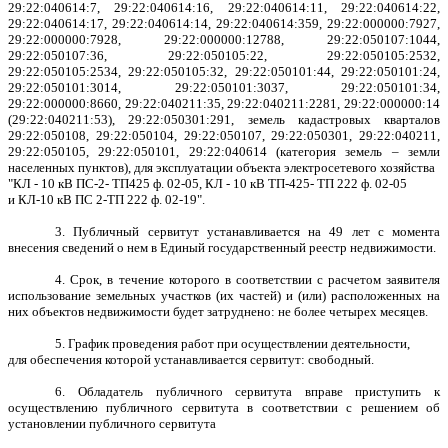
29:22:040614:7, 29:22:040614:16, 29:22:040614:11, 29:22:040614:22,
29:22:040614:17, 29:22:040614:14, 29:22:040614:359, 29:22:000000:7927,
29:22:000000:7928, 29:22:000000:12788, 29:22:050107:1044,
29:22:050107:36, 29:22:050105:22, 29:22:050105:2532,
29:22:050105:2534, 29:22:050105:32, 29:22:050101:44, 29:22:050101:24,
29:22:050101:3014, 29:22:050101:3037, 29:22:050101:34,
29:22:000000:8660, 29:22:040211:35, 29:22:040211:2281, 29:22:000000:14
(29:22:040211:53), 29:22:050301:291, земель кадастровых кварталов
29:22:050108, 29:22:050104, 29:22:050107, 29:22:050301, 29:22:040211,
29:22:050105, 29:22:050101, 29:22:040614 (категория земель – земли
населенных пунктов), для эксплуатации объекта электросетевого хозяйства
"КЛ - 10 кВ ПС-2- ТП425 ф. 02-05, КЛ - 10 кВ ТП-425- ТП 222 ф. 02-05
и КЛ-10 кВ ПС 2-ТП 222 ф. 02-19".
3. Публичный сервитут устанавливается на 49 лет с момента
внесения сведений о нем в Единый государственный реестр недвижимости.
4. Срок, в течение которого в соответствии с расчетом заявителя
использование земельных участков (их частей) и (или) расположенных на
них объектов недвижимости будет затруднено: не более четырех месяцев.
5. График проведения работ при осуществлении деятельности,
для обеспечения которой устанавливается сервитут: свободный.
6. Обладатель публичного сервитута вправе приступить к
осуществлению публичного сервитута в соответствии с решением об
установлении публичного сервитута