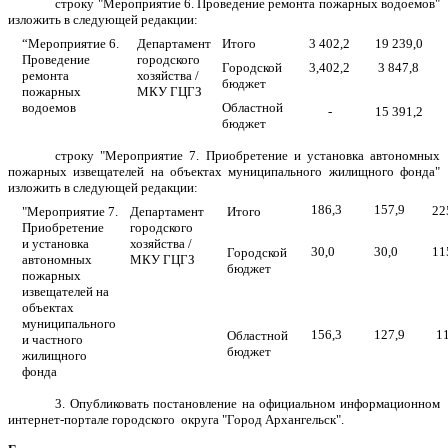
строку
"
Мероприятие 6. Проведение ремонта пожарных водоемов
"
изложить в следующей редакции:
“Мероприятие 6.
Департамент
Итого
3 402,2
19 239,0
Проведение
городского
Городской
3,402,2
3 847,8
ремонта
хозяйства /
бюджет
пожарных
МКУ ГЦГЗ
водоемов
Областной
-
15 391,2
бюджет
строку
"
Мероприятие 7. Приобретение и установка автономных
пожарных извещателей на объектах муниципального жилищного фонда
"
изложить в следующей редакции:
186,3
157,9
22
"Мероприятие 7.
Департамент
Итого
Приобретение
городского
и установка
хозяйства /
30,0
30,0
11
Городской
автономных
МКУ ГЦГЗ
бюджет
пожарных
извещателей на
объектах
муниципального
156,3
127,9
1
Областной
и частного
бюджет
жилищного
фонда
3. Опубликовать постановление на официальном информационном
интернет-портале городского округа "Город Архангельск".