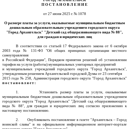
П О С Т А Н О В Л Е Н И Е
от 27 июня 2025 г. № 1078
О размере платы за услуги, оказываемые муниципальным бюджетным
дошкольным образовательным учреждением городского округа
"Город Архангельск" "Детский сад общеразвивающего вида № 88",
для граждан и юридических лиц
В соответствии со статьей 17 Федерального закона от 6 октября
2003 года № 131-ФЗ "Об общих принципах организации местного
самоуправления
в Российской Федерации", Порядком принятия решений об установлении
тарифов на услуги (работы) муниципальных унитарных предприятий
и муниципальных учреждений городского округа "Город Архангельск",
утвержденным решением Архангельской городской Думы от 23 сентября
2015 года № 258, Администрация городского округа "Город Архангельск"
постановляет:
1.
Установить размер платы за услуги, оказываемые
муниципальным бюджетным дошкольным образовательным учреждением
городского округа "Город Архангельск" "Детский сад общеразвивающего
вида № 88", для граждан и юридических лиц согласно приложению к
настоящему постановлению.
2.
Опубликовать постановление в газете "Архангельск – Город
воинской славы" и на официальном информационном интернет-портале
городского округа "Город Архангельск".