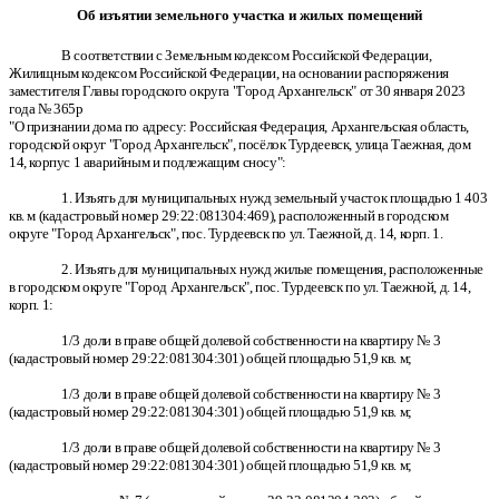
Об изъятии земельного участка и жилых помещений
В соответствии с Земельным кодексом Российской Федерации,
Жилищным кодексом Российской Федерации, на основании распоряжения
заместителя Главы городского округа "Город Архангельск" от 30 января 2023
года № 365р
"О признании дома по адресу: Российская Федерация, Архангельская область,
городской округ "Город Архангельск", посёлок Турдеевск, улица Таежная, дом
14, корпус 1 аварийным и подлежащим сносу":
1. Изъять для муниципальных нужд земельный участок площадью 1 403
кв. м (кадастровый номер 29:22:081304:469), расположенный в городском
округе "Город Архангельск", пос. Турдеевск по ул. Таежной, д. 14, корп. 1.
2. Изъять для муниципальных нужд жилые помещения, расположенные
в городском округе "Город Архангельск", пос. Турдеевск по ул. Таежной, д. 14,
корп. 1:
1/3 доли в праве общей долевой собственности на квартиру № 3
(кадастровый номер 29:22:081304:301) общей площадью 51,9 кв. м;
1/3 доли в праве общей долевой собственности на квартиру № 3
(кадастровый номер 29:22:081304:301) общей площадью 51,9 кв. м;
1/3 доли в праве общей долевой собственности на квартиру № 3
(кадастровый номер 29:22:081304:301) общей площадью 51,9 кв. м;