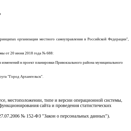
о
ринципах организации местного самоуправления в Российской Федерации",
умы
от 20 июня 2018 года № 688:
я изменений в проект планировки Привокзального района муниципального
руга "Город Архангельск".
есе, местоположении, типе и версии операционной системы,
я функционирования сайта и проведения статистических
 27.07.2006 № 152-ФЗ "Закон о персональных данных").