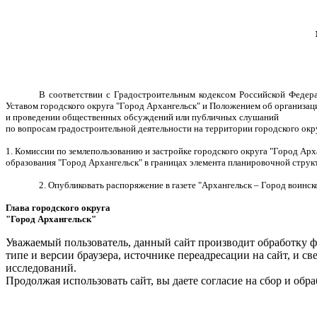
В соответствии с Градостроительным кодексом Российской Федер
Уставом городского округа "Город Архангельск" и Положением об организац
и проведении общественных обсуждений или публичных слушаний
по вопросам градостроительной деятельности на территории городского ок
1. Комиссии по землепользованию и застройке городского округа "Город Ар
образования "Город Архангельск" в границах элемента планировочной структу
2. Опубликовать распоряжение в газете "Архангельск – Город воинс
Глава городского округа
"Город Архангельск"
Д.А. М
Уважаемый пользователь, данный сайт производит обработку ф
типе и версии браузера, источнике переадресации на сайт, и 
исследований.
Продолжая использовать сайт, вы даете согласие на сбор и об