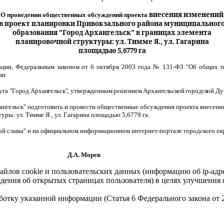
внесения изменений
О проведении общественных обсуждений проекта
в проект планировки Привокзального района муниципальног
образования "Город Архангельск" в границах элемента
планировочной структуры: ул. Тимме Я., ул. Гагарина
площадью 5,6779 га
ации, Федеральным законом от 6 октября 2003 года № 131-ФЗ "Об общих п
ии
руга
"Город Архангельск", утвержденным решением Архангельской городской Д
хангельск" подготовить и провести общественные обсуждения проекта
внесени
ры: ул. Тимме Я., ул. Гагарина площадью 5,6779 га.
кой славы" и на официальном информационном интернет-портале городского ок
орев
айлов cookie и пользовательских данных (информацию об ip-адр
сведения об открытых страницах пользователя) в целях улучшени
работку указанной информации (Статья 6 Федерального закона от