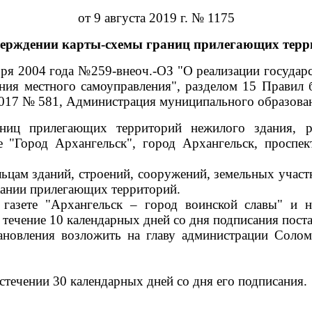
от 9 августа 2019 г. № 1175
верждении карты-схемы границ прилегающих терр
ября 2004 года №259-внеоч.-ОЗ "О реализации госуда
ния местного самоуправления", разделом 15 Правил 
2017 № 581, Администрация муниципального образова
аниц прилегающих территорий нежилого здания, р
е "Город Архангельск", город Архангельск, проспе
ьцам зданий, строений, сооружений, земельных участк
ржании прилегающих территорий.
 газете "Архангельск – город воинской славы" и
 течение 10 календарных дней со дня подписания пост
ановления возложить на главу администрации Солом
стечении 30 календарных дней со дня его подписания.