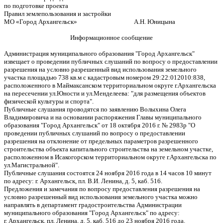
по подготовке проекта
Правил землепользования и застройки
МО «Город Архангельск» А.Н. Юницына
Информационное сообщение
Администрация муниципального образования "Город Архангельск"
извещает о проведении публичных слушаний по вопросу о предоставлении
разрешения на условно разрешенный вид использования земельного
участка площадью 738 кв.м с кадастровым номером 29:22:012010:838,
расположенного в Маймаксанском территориальном округе г.Архангельска
на пересечении ул.Юности и ул.Менделеева: "для размещения объектов
физической культуры и спорта".
Публичные слушания проводятся по заявлению Волыхина Олега
Владимировича и на основании распоряжения Главы муниципального
образования "Город Архангельск" от 18 октября 2016 г. № 2983р "О
проведении публичных слушаний по вопросу о предоставлении
разрешения на отклонение от предельных параметров разрешенного
строительства объекта капитального строительства на земельном участке,
расположенном в Исакогорском территориальном округе г.Архангельска по
ул.Магистральной".
Публичные слушания состоятся 24 ноября 2016 года в 14 часов 10 минут
по адресу: г. Архангельск, пл. В.И. Ленина, д. 5, каб. 516.
Предложения и замечания по вопросу предоставления разрешения на
условно разрешенный вид использования земельного участка можно
направлять в департамент градостроительства Администрации
муниципального образования "Город Архангельск" по адресу:
г. Архангельск, пл. Ленина, д. 5, каб. 516 до 23 ноября 2016 года.