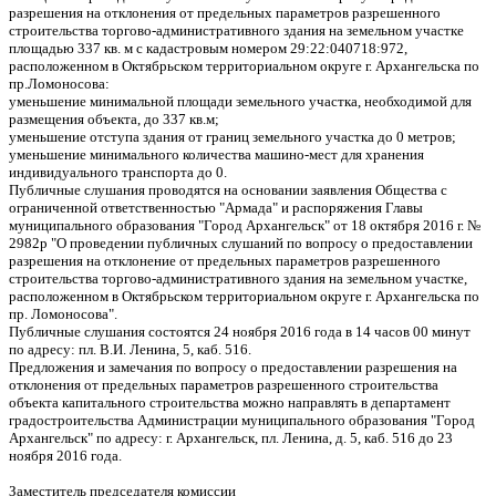
разрешения на отклонения от предельных параметров разрешенного
строительства торгово-административного здания на земельном участке
площадью 337 кв. м с кадастровым номером 29:22:040718:972,
расположенном в Октябрьском территориальном округе г. Архангельска по
пр.Ломоносова:
уменьшение минимальной площади земельного участка, необходимой для
размещения объекта, до 337 кв.м;
уменьшение отступа здания от границ земельного участка до 0 метров;
уменьшение минимального количества машино-мест для хранения
индивидуального транспорта до 0.
Публичные слушания проводятся на основании заявления Общества с
ограниченной ответственностью "Армада" и распоряжения Главы
муниципального образования "Город Архангельск" от 18 октября 2016 г. №
2982р "О проведении публичных слушаний по вопросу о предоставлении
разрешения на отклонение от предельных параметров разрешенного
строительства торгово-административного здания на земельном участке,
расположенном в Октябрьском территориальном округе г. Архангельска по
пр. Ломоносова".
Публичные слушания состоятся 24 ноября 2016 года в 14 часов 00 минут
по адресу: пл. В.И. Ленина, 5, каб. 516.
Предложения и замечания по вопросу о предоставлении разрешения на
отклонения от предельных параметров разрешенного строительства
объекта капитального строительства можно направлять в департамент
градостроительства Администрации муниципального образования "Город
Архангельск" по адресу: г. Архангельск, пл. Ленина, д. 5, каб. 516 до 23
ноября 2016 года.
Заместитель председателя комиссии