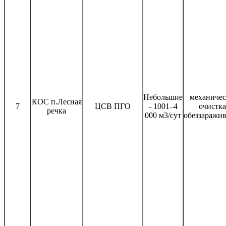
Небольшие
механичес
КОС п.Лесная
7
ЦСВ ПГО
- 1001–4
очистка
речка
000 м3/сут
обеззаражи