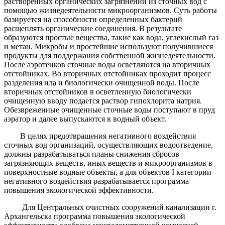
растворённых органических загрязнений из сточных вод с
помощью жизнедеятельности микроорганизмов. Суть работы
базируется на способности определенных бактерий
расщеплять органические соединения. В результате
образуются простые вещества, такие как вода, углекислый газ
и метан. Микробы и простейшие используют получившиеся
продукты для поддержания собственной жизнедеятельности.
После аэротенков сточные воды осветляются на вторичных
отстойниках. Во вторичных отстойниках проходит процесс
разделения ила и биологически очищенной воды. После
вторичных отстойников в осветленную биологически
очищенную вводу подается раствор гипохлорита натрия.
Обезвреженные очищенные сточные воды поступают в пруд
аэратор и далее выпускаются в водный объект.
В целях предотвращения негативного воздействия
сточных вод организаций, осуществляющих водоотведение,
должны разрабатываться планы снижения сбросов
загрязняющих веществ, иных веществ и микроорганизмов в
поверхностные водные объекты, а для объектов I категории
негативного воздействия разрабатывается программа
повышения экологической эффективности.
Для Центральных очистных сооружений канализации г.
Архангельска программа повышения экологической