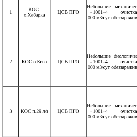
Небольшие
механичес
КОС
1
ЦСВ ПГО
- 1001–4
очистка
о.Хабарка
000 м3/сут
обеззаражи
Небольшие
биологиче
2
КОС о.Кего
ЦСВ ПГО
- 1001–4
очистка
000 м3/сут
обеззаражи
Небольшие
механичес
3
КОС п.29 л/з
ЦСВ ПГО
- 1001–4
очистка
000 м3/сут
обеззаражи