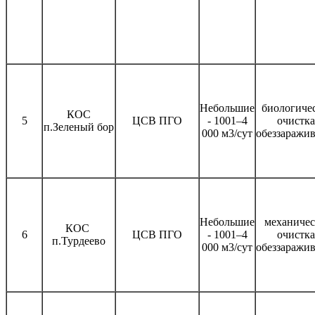
Небольшие
биологиче
КОС
5
ЦСВ ПГО
- 1001–4
очистка
п.Зеленый бор
000 м3/сут
обеззаражи
Небольшие
механичес
КОС
6
ЦСВ ПГО
- 1001–4
очистка
п.Турдеево
000 м3/сут
обеззаражи