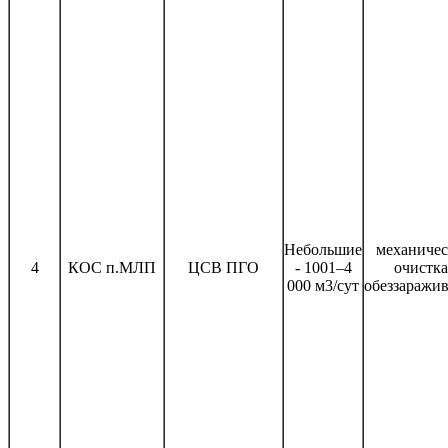
Небольшие
механичес
4
КОС п.МЛП
ЦСВ ПГО
- 1001–4
очистка
000 м3/сут
обеззаражи