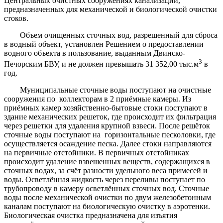
Центральных очистных сооружениях канализации,
предназначенных для механической и биологической очистки
стоков.
Объем очищенных сточных вод, разрешенный для сброса
в водный объект, установлен Решением о предоставлении
водного объекта в пользование, выданным Двинско-
3
Печорским БВУ, и не должен превышать 31 352,00 тыс.м
в
год.
Муниципальные сточные воды поступают на очистные
сооружения по коллекторам в 2 приёмные камеры. Из
приёмных камер хозяйственно-бытовые стоки поступают в
здание механических решеток, где происходит их фильтрация
через решетки для удаления крупной взвеси. После решёток
сточные воды поступают на горизонтальные песколовки, где
осуществляется осаждение песка. Далее стоки направляются
на первичные отстойники. В первичных отстойниках
происходит удаление взвешенных веществ, содержащихся в
сточных водах, за счёт разности удельного веса примесей и
воды. Осветлённая жидкость через переливы поступает по
трубопроводу в камеру осветлённых сточных вод. Сточные
воды после механической очистки по двум железобетонным
каналам поступают на биологическую очистку в аэротенки.
Биологическая очистка предназначена для изъятия