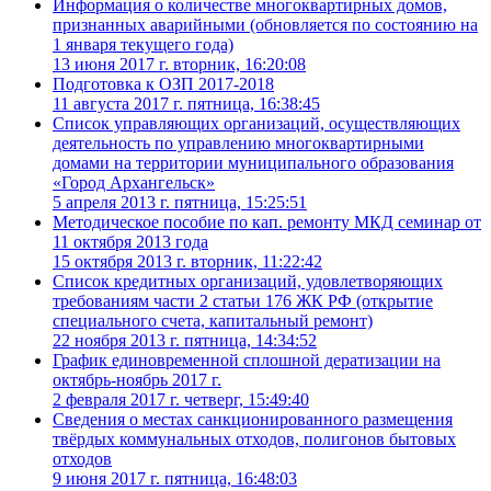
Информация о количестве многоквартирных домов,
признанных аварийными (обновляется по состоянию на
1 января текущего года)
13 июня 2017 г. вторник, 16:20:08
Подготовка к ОЗП 2017-2018
11 августа 2017 г. пятница, 16:38:45
Список управляющих организаций, осуществляющих
деятельность по управлению многоквартирными
домами на территории муниципального образования
«Город Архангельск»
5 апреля 2013 г. пятница, 15:25:51
Методическое пособие по кап. ремонту МКД семинар от
11 октября 2013 года
15 октября 2013 г. вторник, 11:22:42
Список кредитных организаций, удовлетворяющих
требованиям части 2 статьи 176 ЖК РФ (открытие
специального счета, капитальный ремонт)
22 ноября 2013 г. пятница, 14:34:52
График единовременной сплошной дератизации на
октябрь-ноябрь 2017 г.
2 февраля 2017 г. четверг, 15:49:40
Сведения о местах санкционированного размещения
твёрдых коммунальных отходов, полигонов бытовых
отходов
9 июня 2017 г. пятница, 16:48:03