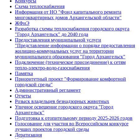
Конкурсы
Схема теплоснабжения
Информация от НО "Фонд капитального ремонта
многоквартирных домов Архангельской области"
ЖФиЭ
Разработка схемы теплоснабжения городского округа
"Город Архангельск" до 2040 года
Предоставления муниципальной услуги
"Представление информации о порядке предоставления
жилищно-коммунальных услуг на территории
муниципального образования "Город Архангельск"
Подключение (техническое присоединение) к сетям
тепло-электро-водо-газоснабжения
Памятка
Приоритетный проект "Формирование комфортной
городской среды"
Административный регламент
Отчеты
Розыск владельцев безнадзорных животных
Уличное освещение городского округа "Город
Архангельск"
Подготовка к отопительному периоду 2025-2026 годов
Голосование для участия во Всероссийском конкурсе
лучших проектов городской среды
Дератизация