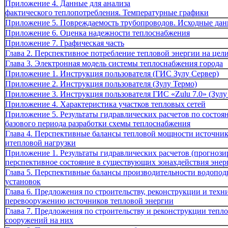
Приложение 4. Данные для анализа
фактического теплопотребления. Температурные графики
Приложение 5. Повреждаемость трубопроводов. Исходные да
Приложение 6. Оценка надежности теплоснабжения
Приложение 7. Графическая часть
Глава 2. Перспективное потребление тепловой энергии на цел
Глава 3. Электронная модель системы теплоснабжения города
Приложение 1. Инструкция пользователя (ГИС Зулу Сервер)
Приложение 2. Инструкция пользователя (Зулу Термо)
Приложение 3. Инструкция пользователя ГИС «Zulu 7.0» (Зулу 
Приложение 4. Характеристика участков тепловых сетей
Приложение 5. Результаты гидравлических расчетов по состо
базового периода разработки схемы теплоснабжения
Глава 4. Перспективные балансы тепловой мощности источни
итепловой нагрузки
Приложение 1. Результаты гидравлических расчетов (прогнози
перспективное состояние в существующих зонахдействия энер
Глава 5. Перспективные балансы производительности водопо
установок
Глава 6. Предложения по строительству, реконструкции и техн
перевооружению источников тепловой энергии
Глава 7. Предложения по строительству и реконструкции тепло
сооружений на них