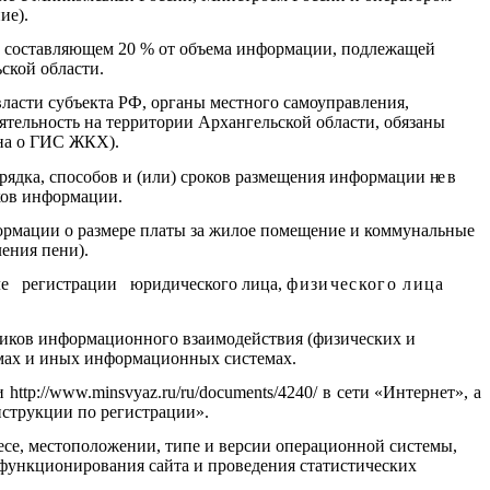
ие).
, составляющем 20 % от объема информации, подлежащей
ской области.
ласти субъекта РФ, органы местного самоуправления,
тельность на территории Архангельской области, обязаны
на о ГИС ЖКХ).
рядка, способов
и (или)
сроков р
азмещения информации
не
в
ков
информации.
формации о размере платы за жилое помещение и коммунальные
ения пени).
сле регистрации юридического лица,
физического лица
ников информационного взаимодействия (физических и
мах и иных
информационных системах.
://www.minsvyaz.ru/ru/documents/4240/ в сети «Интернет», а
нструкции по регистрации».
есе, местоположении, типе и версии операционной системы,
я функционирования сайта и проведения статистических