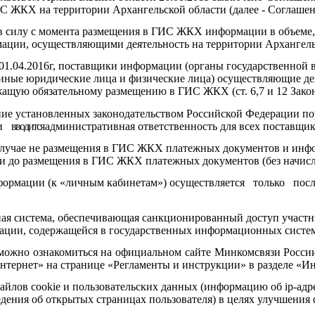
ЖКХ на территории Архангельской области (далее - Соглашен
 в силу с момента размещения в ГИС ЖКХ информации в объеме
ции, осуществляющими деятельность на территории Архангель
01.04.2016г, поставщики информации (органы государственной в
ные юридические лица и физические лица) осуществляющие дея
щую обязательному размещению в ГИС ЖКХ (ст. 6,7 и 12 Зако
ние
установленных законодательством Российской Федерации по
ии
вводится
административная ответственность для всех поставщи
 в случае не размещения в ГИС ЖКХ платежных документов и ин
ги до размещения в ГИС ЖКХ платежных документов (без начисл
формации (к «личным кабинетам») осуществляется только по
ная система, обеспечивающая санкционированный доступ участ
ации, содержащейся в государственных информационных систе
о ознакомиться на официальном сайте Минкомсвязи России http
нтернет» на странице «Регламенты и инструкции» в разделе «И
айлов cookie и пользовательских данных (информацию об ip-адр
сведения об открытых страницах пользователя) в целях улучшени