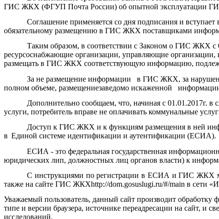
ГИС ЖКХ (ФГУП Почта России) об опытной эксплуатации ГИС 
Соглашение применяется со дня подписания и вступает
обязательному размещению в ГИС ЖКХ поставщиками информа
Таким образом, в
соответствии с Законом о ГИС ЖКХ с 
ресурсоснабжающие организации, управляющие организации, и
размещать в ГИС ЖКХ соответствующую информацию, подлежа
За
не
размещение информации
в ГИС
ЖКХ,
за
наруше
полном объеме, размещение
заведомо искаженной
информац
Дополнительно сообщаем, что, начиная с 01.01.2017г.
услуги, потребитель вправе не оплачивать коммунальные услу
Доступ к ГИС ЖКХ
и к функциям размещения в ней ин
в
Единой
системе идентификации и аутентификации (ЕСИА).
ЕСИА - это федеральная государственная информацион
юридических лип,
должностных
лиц органов власти)
к
информ
С инструкциями по регистрации в ЕСИА и ГИС ЖКХ можн
также на сайте ГИС ЖКХ
http
://
dom
.
gosuslugi
.
ru
/#/
main
в сети «И
Уважаемый пользователь, данный сайт производит обработку ф
типе и версии браузера, источнике переадресации на сайт, и 
исследований.