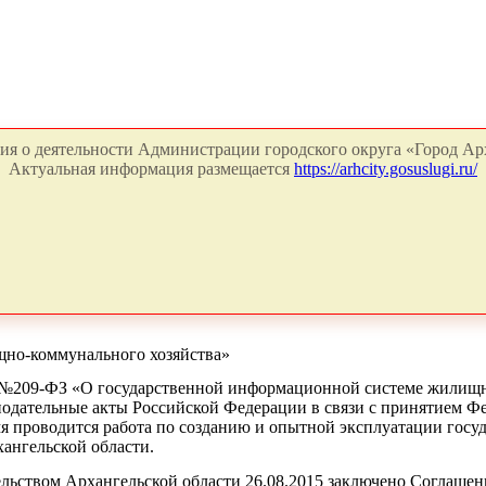
я о деятельности Администрации городского округа «Город Арх
Актуальная информация размещается
https://arhcity.gosuslugi.ru/
но-коммунального хозяйства»
 №209-ФЗ
«О
государственной информационной системе жилищно
нодательные акты Российской
Федерации
в связи с принятием Ф
мя
проводится
работа
по созданию и опытной эксплуатации гос
ангельской области.
ьством Архангельской области 26.08.2015 заключено Соглашен