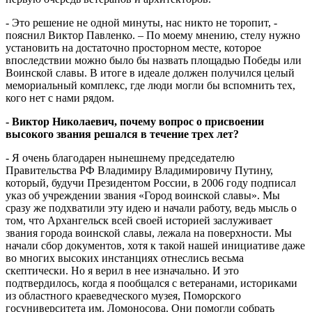
- Это решение не одной минуты, нас никто не торопит, -
пояснил Виктор Павленко. – По моему мнению, стелу нужно
установить на достаточно просторном месте, которое
впоследствии можно было бы назвать площадью Победы или
Воинской славы. В итоге в идеале должен получился целый
мемориальный комплекс, где люди могли бы вспомнить тех,
кого нет с нами рядом.
- Виктор Николаевич, почему вопрос о присвоении
высокого звания решался в течение трех лет?
- Я очень благодарен нынешнему председателю
Правительства РФ Владимиру Владимировичу Путину,
который, будучи Президентом России, в 2006 году подписал
указ об учреждении звания «Город воинской славы». Мы
сразу же подхватили эту идею и начали работу, ведь мысль о
том, что Архангельск всей своей историей заслуживает
звания города воинской славы, лежала на поверхности. Мы
начали сбор документов, хотя к такой нашей инициативе даже
во многих высоких инстанциях отнеслись весьма
скептически. Но я верил в нее изначально. И это
подтвердилось, когда я пообщался с ветеранами, историками
из областного краеведческого музея, Поморского
госуниверситета им. Ломоносова. Они помогли собрать