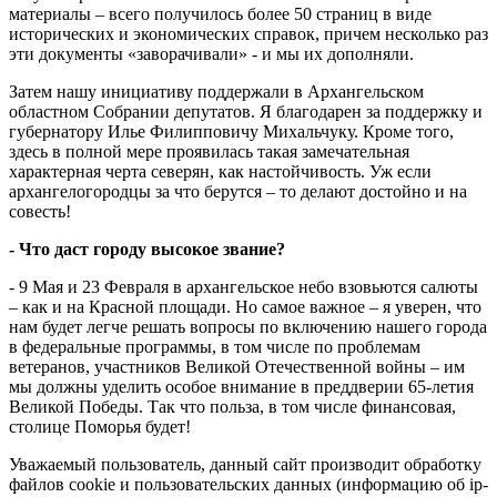
материалы – всего получилось более 50 страниц в виде
исторических и экономических справок, причем несколько раз
эти документы «заворачивали» - и мы их дополняли.
Затем нашу инициативу поддержали в Архангельском
областном Собрании депутатов. Я благодарен за поддержку и
губернатору Илье Филипповичу Михальчуку. Кроме того,
здесь в полной мере проявилась такая замечательная
характерная черта северян, как настойчивость. Уж если
архангелогородцы за что берутся – то делают достойно и на
совесть!
- Что даст городу высокое звание?
- 9 Мая и 23 Февраля в архангельское небо взовьются салюты
– как и на Красной площади. Но самое важное – я уверен, что
нам будет легче решать вопросы по включению нашего города
в федеральные программы, в том числе по проблемам
ветеранов, участников Великой Отечественной войны – им
мы должны уделить особое внимание в преддверии 65-летия
Великой Победы. Так что польза, в том числе финансовая,
столице Поморья будет!
Уважаемый пользователь, данный сайт производит обработку
файлов cookie и пользовательских данных (информацию об ip-