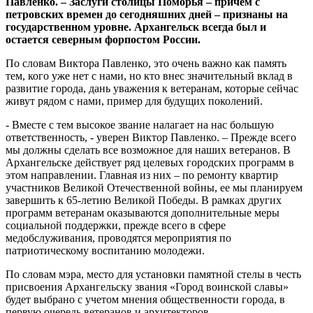
Павленко. – Заслуги столицы Поморья – причем с
петровских времен до сегодняшних дней – признаны на
государственном уровне. Архангельск всегда был и
остается северным форпостом России.
По словам Виктора Павленко, это очень важно как память
тем, кого уже нет с нами, но кто внес значительный вклад в
развитие города, дань уважения к ветеранам, которые сейчас
живут рядом с нами, пример для будущих поколений.
- Вместе с тем высокое звание налагает на нас большую
ответственность, - уверен Виктор Павленко. – Прежде всего
мы должны сделать все возможное для наших ветеранов. В
Архангельске действует ряд целевых городских программ в
этом направлении. Главная из них – по ремонту квартир
участников Великой Отечественной войны, ее мы планируем
завершить к 65-летию Великой Победы. В рамках других
программ ветеранам оказываются дополнительные меры
социальной поддержки, прежде всего в сфере
медобслуживания, проводятся мероприятия по
патриотическому воспитанию молодежи.
По словам мэра, место для установки памятной стелы в честь
присвоения Архангельску звания «Город воинской славы»
будет выбрано с учетом мнения общественности города, в
первую очередь ветеранов и архитекторов.