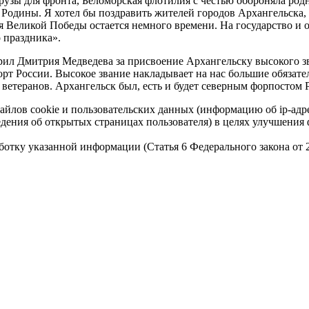
рузы для фронта, Беломорская флотилия с честью обороняла род
Родины. Я хотел бы поздравить жителей городов Архангельска, 
ия Великой Победы остается немного времени. На государство и
 праздника».
рил Дмитрия Медведева за присвоение Архангельску высокого з
рт России. Высокое звание накладывает на нас большие обязате
етеранов. Архангельск был, есть и будет северным форпостом Р
айлов cookie и пользовательских данных (информацию об ip-адр
сведения об открытых страницах пользователя) в целях улучшени
работку указанной информации (Статья 6 Федерального закона от