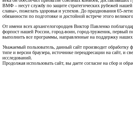
века он обеспечил прибытие союзных конвоев, доставлявших г
ВМФ – несут службу по защите стратегических рубежей нашей 
славы», пожелать здоровья и успехов. До празднования 65-лет
обязанности по подготовке и достойной встрече этого великого
От имени всех архангелогородцев Виктор Павленко поблагода
форпост нашей России, город-воин, город-труженик, первый по
выполнить все программы, направленные на поддержку наших в
Уважаемый пользователь, данный сайт производит обработку ф
типе и версии браузера, источнике переадресации на сайт, и 
исследований.
Продолжая использовать сайт, вы даете согласие на сбор и об