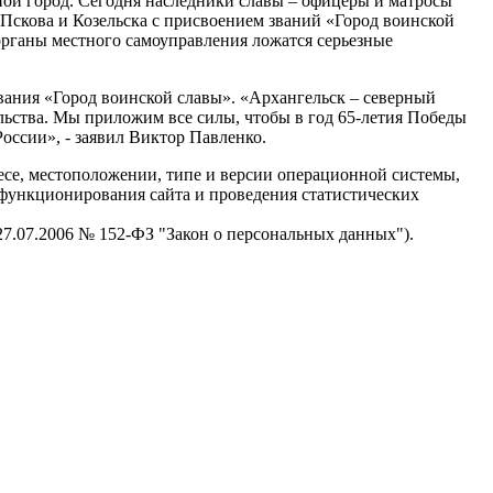
ной город. Сегодня наследники славы – офицеры и матросы
Пскова и Козельска с присвоением званий «Город воинской
 органы местного самоуправления ложатся серьезные
вания «Город воинской славы». «Архангельск – северный
льства. Мы приложим все силы, чтобы в год 65-летия Победы
оссии», - заявил Виктор Павленко.
есе, местоположении, типе и версии операционной системы,
я функционирования сайта и проведения статистических
 27.07.2006 № 152-ФЗ "Закон о персональных данных").