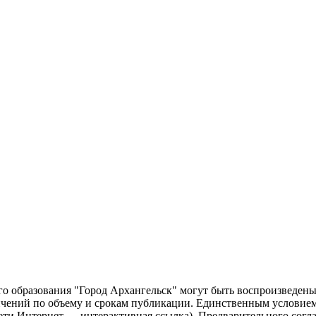
о образования "Город Архангельск" могут быть воспроизведены 
чений по объему и срокам публикации. Единственным условием 
сети Интернет — интерактивная ссылка). Предварительного сог