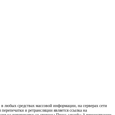
в любых средствах массовой информации, на серверах сети
перепечатки и ретрансляции является ссылка на
ласия на перепечатку со стороны Пресс-службы Администрации