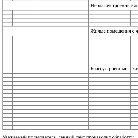
Неблагоустроенные 
Жилые помещения с ч
Благоустроенные
жи
Уважаемый пользователь, данный сайт производит обработку