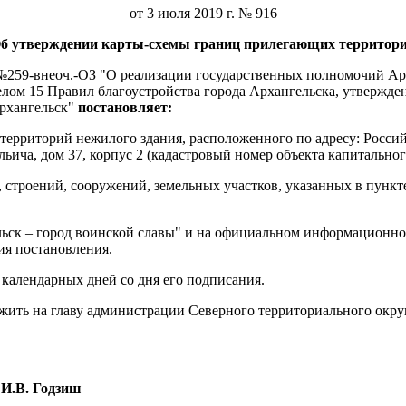
от 3 июля 2019 г. № 916
б утверждении карты-схемы границ прилегающих территор
а №259-внеоч.-ОЗ "О реализации государственных полномочий Ар
елом 15 Правил благоустройства города Архангельска, утвержд
рхангельск"
постановляет:
ерриторий нежилого здания, расположенного по адресу: Россий
льича, дом 37, корпус 2 (кадастровый номер объекта капитально
строений, сооружений, земельных участков, указанных в пункте
ельск – город воинской славы" и на официальном информационн
ия постановления.
 календарных дней со дня его подписания.
ожить на главу администрации Северного территориального окр
И.В. Годзиш