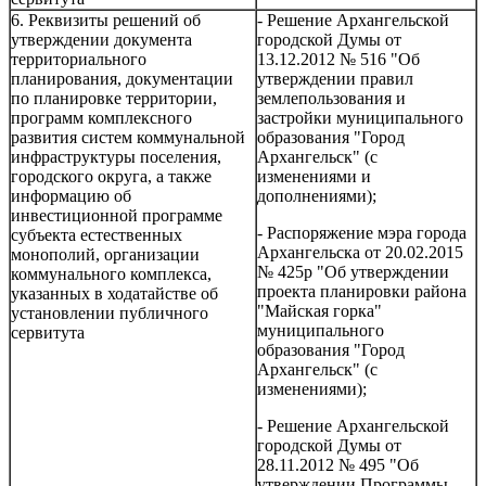
6. Реквизиты решений об
- Решение Архангельской
утверждении документа
городской Думы от
территориального
13.12.2012 № 516 "Об
планирования, документации
утверждении правил
по планировке территории,
землепользования и
программ комплексного
застройки муниципального
развития систем коммунальной
образования "Город
инфраструктуры поселения,
Архангельск" (с
городского округа, а также
изменениями и
информацию об
дополнениями);
инвестиционной программе
- Распоряжение мэра города
субъекта естественных
Архангельска от 20.02.2015
монополий, организации
№ 425р "Об утверждении
коммунального комплекса,
проекта планировки района
указанных в ходатайстве об
"Майская горка"
установлении публичного
муниципального
сервитута
образования "Город
Архангельск" (с
изменениями);
- Решение Архангельской
городской Думы от
28.11.2012 № 495 "Об
утверждении Программы