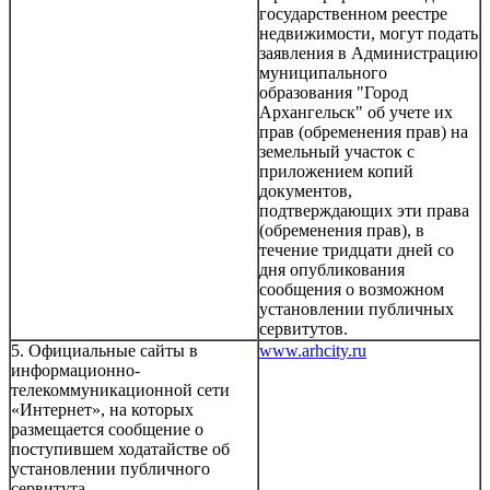
государственном реестре
недвижимости, могут подать
заявления в Администрацию
муниципального
образования "Город
Архангельск" об учете их
прав (обременения прав) на
земельный участок с
приложением копий
документов,
подтверждающих эти права
(обременения прав), в
течение тридцати дней со
дня опубликования
сообщения о возможном
установлении публичных
сервитутов.
5. Официальные сайты в
www.arhcity.ru
информационно-
телекоммуникационной сети
«Интернет», на которых
размещается сообщение о
поступившем ходатайстве об
установлении публичного
сервитута