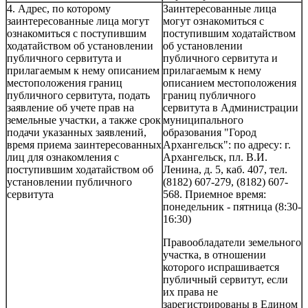
4. Адрес, по которому
Заинтересованные лица
заинтересованные лица могут
могут ознакомиться с
ознакомиться с поступившим
поступившим ходатайством
ходатайством об установлении
об установлении
публичного сервитута и
публичного сервитута и
прилагаемым к нему описанием
прилагаемым к нему
местоположения границ
описанием местоположения
публичного сервитута, подать
границ публичного
заявление об учете прав на
сервитута в Администрации
земельные участки, а также срок
муниципального
подачи указанных заявлений,
образования "Город
время приема заинтересованных
Архангельск": по адресу: г.
лиц для ознакомления с
Архангельск, пл. В.И.
поступившим ходатайством об
Ленина, д. 5, каб. 407, тел.
установлении публичного
(8182) 607-279, (8182) 607-
сервитута
568. Приемное время:
понедельник - пятница (8:30-
16:30)
Правообладатели земельного
участка, в отношении
которого испрашивается
публичный сервитут, если
их права не
зарегистрированы в Едином