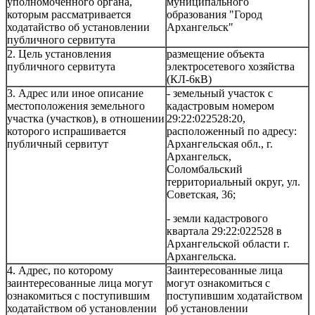
уполномоченного органа,
муниципального
которым рассматривается
образования "Город
ходатайство об установлении
Архангельск"
публичного сервитута
2. Цель установления
размещение объекта
публичного сервитута
электросетевого хозяйства
(КЛ-6кВ)
3. Адрес или иное описание
- земельный участок с
местоположения земельного
кадастровым номером
участка (участков), в отношении
29:22:022528:20,
которого испрашивается
расположенный по адресу:
публичный сервитут
Архангельская обл., г.
Архангельск,
Соломбальский
территориальный округ, ул.
Советская, 36;
- земли кадастрового
квартала 29:22:022528 в
Архангельской области г.
Архангельска.
4. Адрес, по которому
Заинтересованные лица
заинтересованные лица могут
могут ознакомиться с
ознакомиться с поступившим
поступившим ходатайством
ходатайством об установлении
об установлении