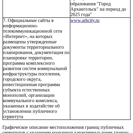
образования "Город
Архангельск" на период до
2025 года"
7. Официальные сайты в
www.arhcity.ru
информационно-
телекоммуникационной сети
«Интернет», на которых
размещены утвержденные
документы территориального
планирования, документация по
планировке территории,
программа комплексного
развития систем коммунальной
инфраструктуры поселения,
городского округа,
инвестиционная программа
субъекта естественных
монополий, организации
коммунального комплекса,
указанных в ходатайстве об
установлении публичного
сервитута
Графическое описание местоположения границ публичных
сервитутов с указанием координат характерных точек границ