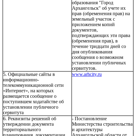
образования "Город
Архангельск" об учете их
прав (обременения прав) на
земельный участок с
приложением копий
документов,
подтверждающих эти права
(обременения прав), в
течение тридцати дней со
дня опубликования
сообщения о возможном
установлении публичных
сервитутов.
5. Официальные сайты в
www.arhcity.ru
информационно-
телекоммуникационной сети
«Интернет», на которых
размещается сообщение о
поступившем ходатайстве об
установлении публичного
сервитута
6. Реквизиты решений об
- Постановление
утверждении документа
Министерства строительства
территориального
и архитектуры
планирования, документации
Архангельской области от