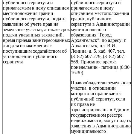
публичного сервитута и
публичного сервитута и
прилагаемым к нему описанием
прилагаемым к нему
местоположения границ
описанием местоположения
публичного сервитута, подать
границ публичного
заявление об учете прав на
сервитута в Администрации
земельные участки, а также срок
муниципального
подачи указанных заявлений,
образования "Город
время приема заинтересованных
Архангельск": по адресу: г.
лиц для ознакомления с
Архангельск, пл. В.И.
поступившим ходатайством об
Ленина, д. 5, каб. 407, тел.
установлении публичного
(8182) 607-279, (8182) 607-
сервитута
568. Приемное время:
понедельник - пятница (8:30-
16:30)
Правообладатели земельного
участка, в отношении
которого испрашивается
публичный сервитут, если
их права не
зарегистрированы в Едином
государственном реестре
недвижимости, могут подать
заявления в Администрацию
муниципального