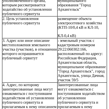
уполномоченного органа,
муниципального
которым рассматривается
образования "Город
ходатайство об установлении
Архангельск"
публичного сервитута
2. Цель установления
размещение объекта
публичного сервитута
электросетевого хозяйства
(КТП-10/0,4 кВ и КЛ-10,
КЛ-0,4 кВ)
3. Адрес или иное описание
- земельный участок с
местоположения земельного
кадастровым номером
участка (участков), в отношении
29:22:060302:166,
которого испрашивается
расположенный по адресу:
публичный сервитут
Российская Федерация,
Архангельская область,
муниципальное образование
"Город Архангельск", город
Архангельск, улица Дачная,
участок 59/5
4. Адрес, по которому
Заинтересованные лица
заинтересованные лица могут
могут ознакомиться с
ознакомиться с поступившим
поступившим ходатайством
ходатайством об установлении
об установлении
публичного сервитута и
публичного сервитута и
прилагаемым к нему описанием
прилагаемым к нему