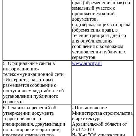
прав (обременения прав) на
земельный участок с
приложением копий
документов,
подтверждающих эти права
(обременения прав), в
течение тридцати дней со
дня опубликования
сообщения о возможном
установлении публичных
сервитутов.
5. Официальные сайты в
www.arhcity.ru
информационно-
телекоммуникационной сети
«Интернет», на которых
размещается сообщение о
поступившем ходатайстве об
установлении публичного
сервитута
6. Реквизиты решений об
- Постановление
утверждении документа
Министерства строительства
территориального
и архитектуры
планирования, документации
Архангельской области от
по планировке территории,
26.12.2019
программ комплексного
№ 38-п "Об утверждении