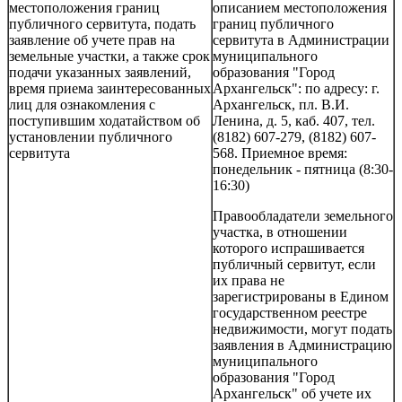
местоположения границ
описанием местоположения
публичного сервитута, подать
границ публичного
заявление об учете прав на
сервитута в Администрации
земельные участки, а также срок
муниципального
подачи указанных заявлений,
образования "Город
время приема заинтересованных
Архангельск": по адресу: г.
лиц для ознакомления с
Архангельск, пл. В.И.
поступившим ходатайством об
Ленина, д. 5, каб. 407, тел.
установлении публичного
(8182) 607-279, (8182) 607-
сервитута
568. Приемное время:
понедельник - пятница (8:30-
16:30)
Правообладатели земельного
участка, в отношении
которого испрашивается
публичный сервитут, если
их права не
зарегистрированы в Едином
государственном реестре
недвижимости, могут подать
заявления в Администрацию
муниципального
образования "Город
Архангельск" об учете их