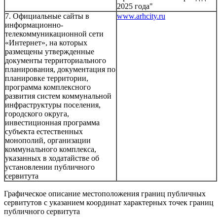
2025 года"
7. Официальные сайты в
www.arhcity.ru
информационно-
телекоммуникационной сети
«Интернет», на которых
размещены утвержденные
документы территориального
планирования, документация по
планировке территории,
программа комплексного
развития систем коммунальной
инфраструктуры поселения,
городского округа,
инвестиционная программа
субъекта естественных
монополий, организации
коммунального комплекса,
указанных в ходатайстве об
установлении публичного
сервитута
Графическое описание местоположения границ публичных
сервитутов с указанием координат характерных точек границ
публичного сервитута