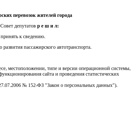
рских перевозок жителей города
 Совет депутатов
р е ш и л:
 принять к сведению.
ю развития пассажирского автотранспорта.
есе, местоположении, типе и версии операционной системы,
я функционирования сайта и проведения статистических
 27.07.2006 № 152-ФЗ "Закон о персональных данных").