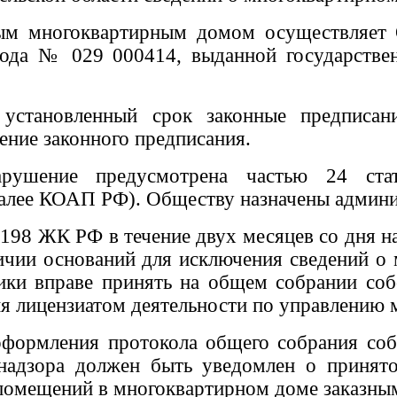
ным многоквартирным домом осуществляет
 года № 029 000414,
выданной
государств
становленный срок законные предписани
нение законного предписания.
нарушение предусмотрена частью 24 ста
алее КОАП РФ). Обществу назначены админис
. 198 ЖК РФ в течение двух месяцев со дня
чии оснований для исключения сведений о 
ники вправе принять на общем собрании со
я лицензиатом деятельности по управлению
 оформления протокола общего собрания со
 надзора должен быть уведомлен о принят
 помещений в многоквартирном доме заказны