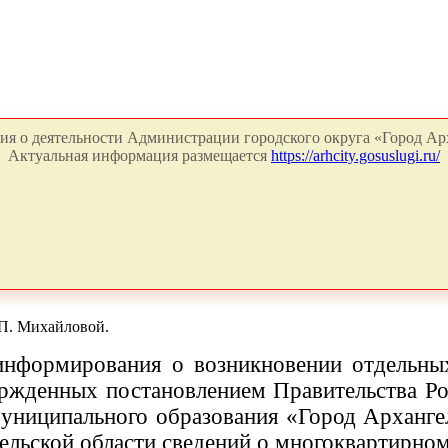
я о деятельности Администрации городского округа «Город Арх
Актуальная информация размещается
https://arhcity.gosuslugi.ru/
П. Михайловой.
 информирования о возникновении отдельны
жденных постановлением Правительства Рос
муниципального образования «Город Арханге
гельской области сведений о многоквартирно