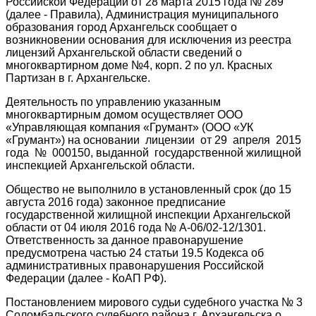
Российской Федерации от 28 марта 2015 года № 289
(далее - Правила), Администрация муниципального
образования город Архангельск сообщает о
возникновении основания для исключения из реестра
лицензий Архангельской области сведений о
многоквартирном доме №4, корп. 2 по ул. Красных
Партизан в г. Архангельске.
Деятельность по управлению указанным
многоквартирным домом осуществляет ООО
«Управляющая компания «Грумант» (ООО «УК
«Грумант») на основании лицензии от 29 апреля 2015
года № 000150, выданной
государственной жилищной
инспекцией Архангельской области.
Общество не выполнило в установленный срок (до 15
августа 2016 года) законное предписание
государственной жилищной инспекции Архангельской
области от 04 июля 2016 года № А-06/02-12/1301.
Ответственность за
данное
правонарушение
предусмотрена частью 24 статьи 19.5 Кодекса об
административных правонарушения Российской
Федерации (далее
- КоАП
РФ).
Постановлением мирового судьи судебного участка № 3
Соломбальского судебного района г. Архангельска о