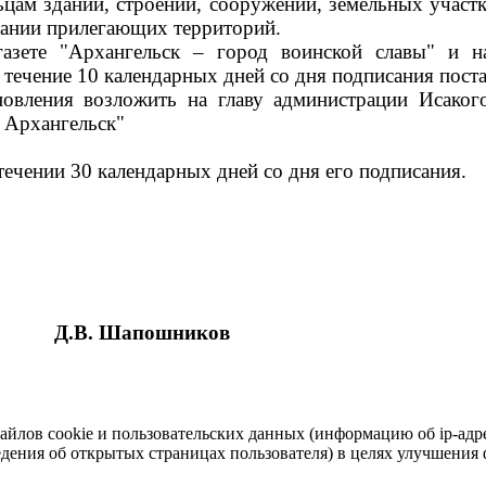
цам зданий, строений, сооружений, земельных участк
ржании прилегающих территорий.
газете "Архангельск – город воинской славы" и 
 течение 10 календарных дней со дня подписания пост
новления возложить на главу администрации Исаког
 Архангельск"
течении 30 календарных дней со дня его подписания.
Д.В. Шапошников
айлов cookie и пользовательских данных (информацию об ip-адр
сведения об открытых страницах пользователя) в целях улучшени