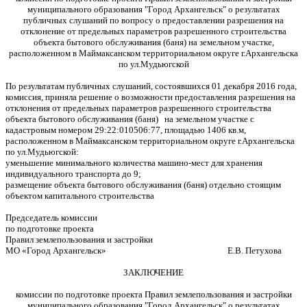
муниципального образования "Город Архангельск" о результатах
публичных слушаний по вопросу о предоставлении разрешения на
отклонение от предельных параметров разрешенного строительства
объекта бытового обслуживания (баня) на земельном участке,
расположенном в Маймаксанском территориальном округе г.Архангельска
по ул.Мудьюгской
По результатам публичных слушаний, состоявшихся 01 декабря 2016 года,
комиссия, приняла решение о возможности предоставления разрешения на
отклонения от предельных параметров разрешенного строительства
объекта бытового обслуживания (баня) на земельном участке с
кадастровым номером 29:22:010506:77, площадью 1406 кв.м,
расположенном в Маймаксанском территориальном округе г.Архангельска
по ул.Мудьюгской:
уменьшение минимального количества машино-мест для хранения
индивидуального транспорта до 9;
размещение объекта бытового обслуживания (баня) отдельно стоящим
объектом капитального строительства
Председатель комиссии
по подготовке проекта
Правил землепользования и застройки
МО «Город Архангельск» Е.В. Петухова
ЗАКЛЮЧЕНИЕ
комиссии по подготовке проекта Правил землепользования и застройки
муниципального образования "Город Архангельск" о результатах