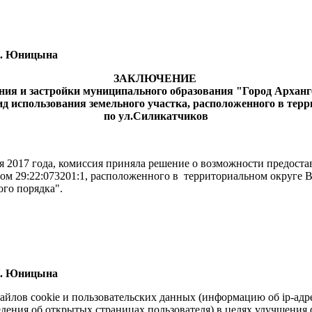
ницына
ЗАКЛЮЧЕНИЕ
ния и застройки муниципального образования "Город Арханг
д использования земельного участка, расположенного в тер
по ул.Силикатчиков
я 2017 года, комиссия приняла решение о возможности предост
ом 29:22:073201:1, расположенного в территориальном округе В
го порядка".
ницына
айлов cookie и пользовательских данных (информацию об ip-адр
сведения об открытых страницах пользователя) в целях улучшени