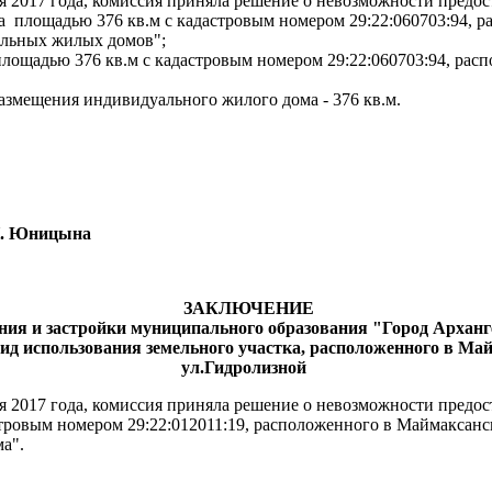
я 2017 года, комиссия приняла решение о невозможности предос
а площадью 376 кв.м с кадастровым номером 29:22:060703:94, 
альных жилых домов";
площадью 376 кв.м с кадастровым номером 29:22:060703:94, рас
азмещения индивидуального жилого дома - 376 кв.м.
ницына
ЗАКЛЮЧЕНИЕ
ния и застройки муниципального образования "Город Арханг
ид использования земельного участка, расположенного в Май
ул.Гидролизной
я 2017 года, комиссия приняла решение о невозможности предо
тровым номером 29:22:012011:19, расположенного в Маймаксанс
ма".