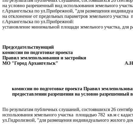
По результатам публичных слушаний, состоявшихся 26 сентябр
на условно разрешенный вид использования земельного участк
г.Архангельска по ул.Прибрежной, "для размещения индивиду
на отклонение от предельных параметров земельного участка 
г.Архангельска по ул.Прибрежной:
установление минимальной площади земельного участка, для р
Председательствующий
комиссии по подготовке проекта
Правил землепользования и застройки
МО "Город Архангельск" А.Н. Ю
комиссии по подготовке проекта Правил землепользова
предоставлении разрешения на условно разрешенный в
По результатам публичных слушаний, состоявшихся 26 сентябр
использования земельного участка площадью 782 кв.м с кадас
ул.Гидролизной, "для размещения индивидуального жилого до