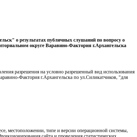
ельск" о результатах
публичных слушаний
по вопросу о
риториальном округе Варавино-Фактория г.Архангельска
авления разрешения на условно разрешенный вид использования
аравино-Фактория г.Архангельска по ул.Силикатчиков, "для
есе, местоположении, типе и версии операционной системы,
я функционирования сайта и проведения статистических