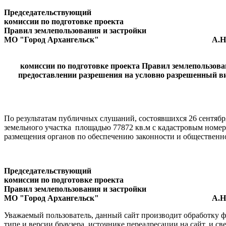
Председательствующий
комиссии
по подготовке проекта
Правил землепользования и застройки
МО "Город Архангельск" А.Н. Ю
комиссии по подготовке проекта Правил землепользова
предоставлении разрешения на условно разрешенный ви
По результатам публичных слушаний, состоявшихся 26 сентябр
земельного участка площадью 77872 кв.м с кадастровым номер
размещения органов по обеспечению законности и общественно
Председательствующий
комиссии
по подготовке проекта
Правил землепользования и застройки
МО "Город Архангельск" А.Н. Ю
Уважаемый пользователь, данный сайт производит обработку ф
типе и версии браузера, источнике переадресации на сайт, и 