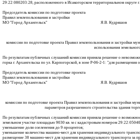
29:22:080203:28, расположенного в Исакогорском территориальном округе г.
Председатель комиссии по подготовке проекта
Правил землепользования и застройки
МО "Город Архангельск" Я.В. Кудряшов
комиссии по подготовке проекта Правил землепользования и застройки му
использования земельного
По результатам публичных слушаний комиссия приняла решение о невозможн
горка г. Архангельска по ул. Карпогорской, в зоне Р-06-2-1: "для размещен
Председатель комиссии по подготовке проекта
Правил землепользования и застройки
МО "Город Архангельск" Я.В. Кудряшов
комиссии по подготовке проекта Правил землепользования и застройки му
параметров разрешенного строительства здания торго
По результатам публичных слушаний комиссия приняла решение о возможнос
земельном участке площадью 9030 кв. м с кадастровым номером 29:22:05040
уменьшение доли озеленения до 9 процентов;
уменьшение количества машино-мест для хранения индивидуального транспо
размещение 38 машино-мест для хранения индивидуального транспорта за пр