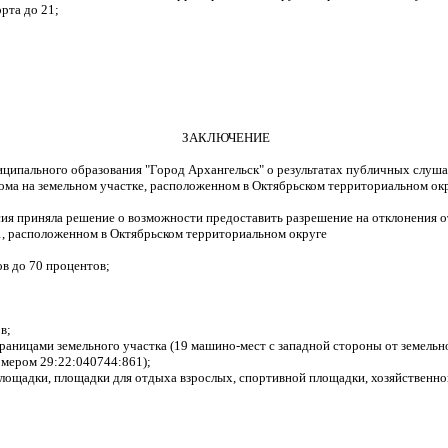
рта до 21;
;
ЗАКЛЮЧЕНИЕ
ниципального образования "Город Архангельск"
о результатах публичных слуша
ма на земельном участке, расположенном в Октябрьском территориальном округ
ссия приняла решение о возможности предоставить разрешение на отклонения
1, расположенном в Октябрьском территориальном округе
в до 70 процентов;
в;
раницами земельного участка (19 машино-мест с западной стороны от земельн
омером 29:22:040744:861);
лощадки, площадки для отдыха взрослых, спортивной площадки, хозяйственно