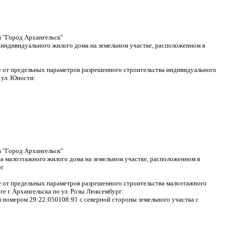
я "Город Архангельск"
 индивидуального жилого дома на земельном участке, расположенном в
ие от предельных параметров разрешенного строительства индивидуального
 ул. Юности:
я "Город Архангельск"
а малоэтажного жилого дома на земельном участке, расположенном в
рг
ие от предельных параметров разрешенного строительства малоэтажного
 г. Архангельска по ул. Розы Люксембург:
м номером 29:22:050108:91 с северной стороны земельного участка с