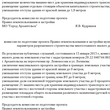
уменьшение количества машино-мест для хранения индивидуального транспо
размещение здания отдельно стоящим объектом капитального строительства
уменьшение отступа здания от красной линии до 1,9 метров.
Председатель комиссии по подготовке проекта
Правил землепользования и застройки
МО "Город Архангельск" Я.В. Кудряшов
комиссии по подготовке проекта Правил землепользования и застройки му
параметров разрешенного строительства многоэтажного жилого до
По результатам публичных слушаний, состоявшихся 15 января 2015 г., коми
жилого дома на земельном участке с кадастровым номером 29:22:040744:86
г. Архангельска на пересечении пр. Ломоносова и ул. Логинова:
увеличение максимального процента застройки в границах земельных участко
уменьшение отступа здания от красной линии до 0 метров;
уменьшение отступа здания от границ земельного участка до 0 метров;
уменьшение отступа здания от границ зоны ВТ до 0 метров;
уменьшение доли озелененной территории земельного участка до 0 проценто
размещение 21 машино-места для хранения индивидуального транспорта за г
и 2 машино-места с восточной стороны земельного участка с кадастровым н
размещение площадок общего пользования различного назначения (детской п
участка с восточной стороны.
Председатель комиссии по подготовке проекта
Правил землепользования и застройки