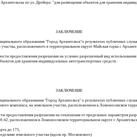
 Архангельска по ул. Дрейера: "для размещения объектов для хранения индив
ЗАКЛЮЧЕНИЕ
ниципального образования "Город Архангельск"
о результатах публичных слуш
 участка, расположенного в территориальном округе Майская горка г. Арханге
ости предоставления разрешения на условно разрешенный вид использования 
ия объектов для хранения индивидуальных автотранспортных средств.
ЗАКЛЮЧЕНИЕ
ниципального образования "Город Архангельск" о результатах публичных слуш
вого комплекса, на земельном участке, расположенном в Ломоносовском терри
ти предоставления разрешения на отклонения от предельных параметров разре
6:42, расположенном в Ломоносовском территориальном округе г. Архангельск
рта до 175;
еделами земельного участка (вдоль пр. Московского)