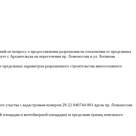
ний по вопросу о предоставлении разрешения на отклонения от предельных
е г. Архангельска на пересечении пр. Ломоносова и ул. Логинова
 от предельных параметров разрешенного строительства многоэтажного
ого участка с кадастровым номером 29:22:040744:861 вдоль пр. Ломоносова
й площадки и контейнерной площадки) за пределами границ земельного