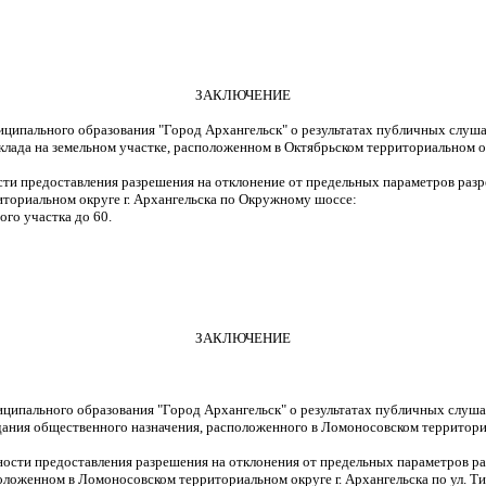
ЗАКЛЮЧЕНИЕ
ниципального образования "Город Архангельск" о результатах публичных слуш
клада на земельном участке, расположенном в Октябрьском территориальном о
и предоставления разрешения на отклонение от предельных параметров разре
ториальном округе г. Архангельска по Окружному шоссе:
ого участка до 60.
ЗАКЛЮЧЕНИЕ
иципального образования "Город Архангельск" о результатах публичных слуш
ания общественного назначения, расположенного в Ломоносовском территориа
ости предоставления разрешения на отклонения от предельных параметров ра
оложенном в Ломоносовском территориальном округе г. Архангельска по ул. Т