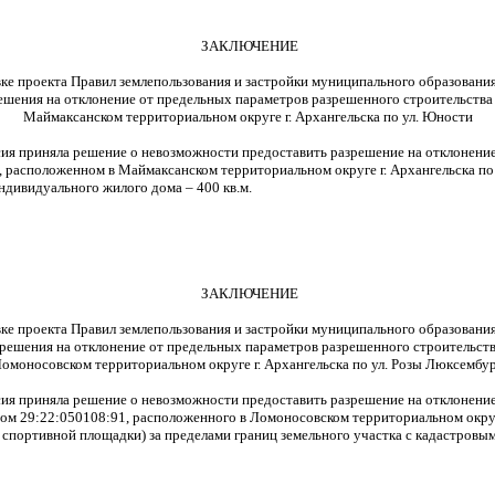
ЗАКЛЮЧЕНИЕ
ке проекта Правил землепользования и застройки муниципального образовани
ешения на отклонение от предельных параметров разрешенного строительства
Маймаксанском территориальном округе г. Архангельска по ул. Юности
ссия приняла решение о невозможности предоставить разрешение на отклонен
 расположенном в Маймаксанском территориальном округе г. Архангельска по
ндивидуального жилого дома – 400 кв.м.
ЗАКЛЮЧЕНИЕ
ке проекта Правил землепользования и застройки муниципального образовани
зрешения на отклонение от предельных параметров разрешенного строительств
омоносовском территориальном округе г. Архангельска по ул. Розы Люксембу
ссия приняла решение о невозможности предоставить разрешение на отклонен
ом 29:22:050108:91, расположенного в Ломоносовском территориальном округе
 спортивной площадки) за пределами границ земельного участка с кадастровы