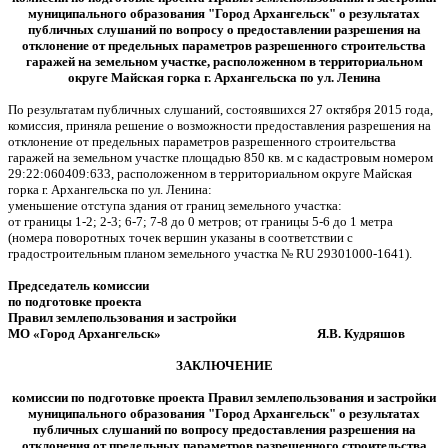
муниципального образования "Город Архангельск" о результатах
публичных слушаний по вопросу о предоставлении разрешения на
отклонение от предельных параметров разрешенного строительства
гаражей на земельном участке, расположенном в территориальном
округе Майская горка г. Архангельска по ул. Ленина
По результатам публичных слушаний, состоявшихся 27 октября 2015 года,
комиссия, приняла решение о возможности предоставления разрешения на
отклонение от предельных параметров разрешенного строительства
гаражей на земельном участке площадью 850 кв. м с кадастровым номером
29:22:060409:633, расположенном в территориальном округе Майская
горка г. Архангельска по ул. Ленина:
уменьшение отступа здания от границ земельного участка:
от границы 1-2; 2-3; 6-7; 7-8 до 0 метров; от границы 5-6 до 1 метра
(номера поворотных точек вершин указаны в соответствии с
градостроительным планом земельного участка № RU 29301000-1641).
Председатель комиссии
по подготовке проекта
Правил землепользования и застройки
МО «Город Архангельск» Я.В. Кудряшов
ЗАКЛЮЧЕНИЕ
комиссии по подготовке проекта Правил землепользования и застройки
муниципального образования "Город Архангельск" о результатах
публичных слушаний по вопросу предоставления разрешения на
отклонения от предельных параметров разрешенного строительства