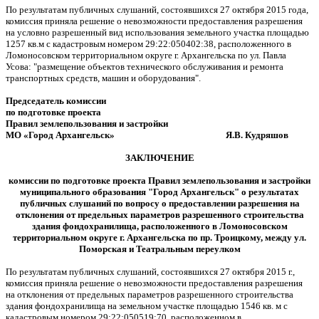
По результатам публичных слушаний, состоявшихся 27 октября 2015 года,
комиссия приняла решение о невозможности предоставления разрешения
на условно разрешенный вид использования земельного участка площадью
1257 кв.м с кадастровым номером 29:22:050402:38, расположенного в
Ломоносовском территориальном округе г. Архангельска по ул. Павла
Усова: "размещение объектов технического обслуживания и ремонта
транспортных средств, машин и оборудования".
Председатель комиссии
по подготовке проекта
Правил землепользования и застройки
МО «Город Архангельск» Я.В. Кудряшов
ЗАКЛЮЧЕНИЕ
комиссии по подготовке проекта Правил землепользования и застройки
муниципального образования "Город Архангельск" о результатах
публичных слушаний по вопросу о предоставлении разрешения на
отклонения от предельных параметров разрешенного строительства
здания фондохранилища, расположенного в Ломоносовском
территориальном округе г. Архангельска по пр. Троицкому, между ул.
Поморская и Театральным переулком
По результатам публичных слушаний, состоявшихся 27 октября 2015 г.,
комиссия приняла решение о невозможности предоставления разрешения
на отклонения от предельных параметров разрешенного строительства
здания фондохранилища на земельном участке площадью 1546 кв. м с
кадастровым номером 29:22:050519:70, расположенном в