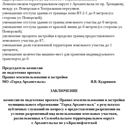
Ломоносовском территориальном округе г. Архангельска по пр. Троицкому,
между ул. Поморская и Театральным переулком:
уменьшение отступа здания от границы зоны ВТ-2-1 до 0 метров (со
стороны ул. Поморской);
уменьшение отступа здания от границ земельного участка до 0 метров;
уменьшение отступа здания от красной линии до 0 метров (со стороны ул.
Поморской);
увеличение процента застройки в пределах границ предоставленного
земельного участка до 87;
уменьшение доли озелененной территории земельного участка до 1
процента;
уменьшение количества машино-мест для хранения индивидуального
транспорта до 0.
Председатель комиссии
по подготовке проекта
Правил землепользования и застройки
МО «Город Архангельск» Я.В. Кудряшов
ЗАКЛЮЧЕНИЕ
комиссии по подготовке проекта Правил землепользования и застройки
муниципального образования "Город Архангельск"
о результатах
публичных слушаний по вопросу о предоставлении разрешения на
условно разрешенный вид использования земельных участков,
расположенных в Соломбальском территориальном округе
г. Архангельска по ул.Краснофлотской