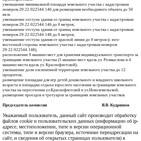
уменьшение минимальной площади земельного участка с кадастровым
номером 29:22:022544:146 для размещения необходимого объекта до 50
кв.м.
уменьшение отступа здания от границ земельного участка с кадастровым
номером 29:22:022544:146 до 0 метров;
уменьшение отступа здания от границ земельного участка с кадастровым
номером 29:22:022544:148 до 0 метров;
уменьшение отступа здания от красной линии до 0 метров (с юго-
восточной стороны земельного участка с кадастровым номером
29:22:022544:148);
расположение 9 машино-мест для хранения индивидуального транспорта за
границами земельного участка (5 машино-мест вдоль ул. Розмыслова и 4
машино-места вдоль ул. Краснофлотской);
уменьшение доли озелененной территории земельного участка до 12
процентов;
размещение площадки для игр детей дошкольного и младшего школьного
возраста и площадки отдыха взрослого населения за границами земельного
участка на пересечении ул.Краснофлотской и ул.Новоземельской;
размещение проездов и тротуаров за границами земельных участков.
Председатель комиссии Я.В. Кудряшов
Уважаемый пользователь, данный сайт производит обработку
файлов cookie и пользовательских данных (информацию об ip-
адресе, местоположении, типе и версии операционной
системы, типе и версии браузера, источнике переадресации на
сайт, и сведения об открытых страницах пользователя) в