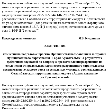
По результатам публичных слушаний, состоявшихся 27 октября 2015г.,
комиссия приняла решение о возможности предоставить разрешение на
условно разрешенный вид использования земельных участков с
кадастровыми номерами 29:22:022544:146, 29:22:022544:148,
расположенных в Соломбальском территориальном округе г. Архангельска
по ул.Краснофлотской: "для размещения малоэтажного многоквартирного
жилого дома в осях 8-18/А-П (1 очередь) и среднеэтажного жилого дома в
осях 1-16/Р-Ц (2 очередь)".
Председатель комиссии Я.В. Кудряшов
ЗАКЛЮЧЕНИЕ
комиссии по подготовке проекта Правил землепользования и застройки
муниципального образования "Город Архангельск"
о результатах
публичных слушаний по вопросу о предоставлении разрешения на
отклонения от предельных параметров разрешенного строительства
среднеэтажного жилого дома на земельных участках, расположенных в
Соломбальском территориальном округе
г.Архангельска по
ул.Краснофлотской
По результатам публичных слушаний, состоявшихся 27 октября 2015г.,
комиссия приняла решение о возможности предоставить разрешение на
отклонения от предельных параметров разрешенного строительства
среднеэтажного жилого дома на земельных участках с кадастровыми
номерами 29:22:022544:146 и 29:22:022544:148, расположенных в
Соломбальском территориальном округе г. Архангельска по ул.
Краснофлотской: