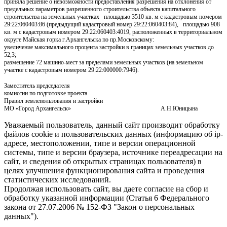
приняла решение о невозможности предоставления разрешения на отклонения от
предельных параметров разрешенного строительства объекта капитального
строительства на земельных участках площадью 3510 кв. м с кадастровым номером
29:22:060403:86 (предыдущий кадастровый номер 29:22:060403:84), площадью 908
кв. м с кадастровым номером 29:22:060403:4019, расположенных в территориальном
округе Майская горка г.Архангельска по пр.Московскому:
увеличение максимального процента застройки в границах земельных участков до
52,3;
размещение 72 машино-мест за пределами земельных участков (на земельном
участке с кадастровым номером 29:22:000000:7946).
Заместитель председателя
комиссии по подготовке проекта
Правил землепользования и застройки
МО «Город Архангельск» А.Н.Юницына
Уважаемый пользователь, данный сайт производит обработку
файлов cookie и пользовательских данных (информацию об ip-
адресе, местоположении, типе и версии операционной
системы, типе и версии браузера, источнике переадресации на
сайт, и сведения об открытых страницах пользователя) в
целях улучшения функционирования сайта и проведения
статистических исследований.
Продолжая использовать сайт, вы даете согласие на сбор и
обработку указанной информации (Статья 6 Федерального
закона от 27.07.2006 № 152-ФЗ "Закон о персональных
данных").