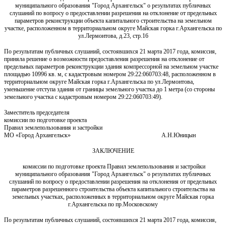
муниципального образования "Город Архангельск" о результатах публичных
слушаний по вопросу о предоставлении разрешения на отклонение от предельных
параметров реконструкции объекта капитального строительства на земельном
участке, расположенном в территориальном округе Майская горка г.Архангельска по
ул.Лермонтова, д.23, стр.16
По результатам публичных слушаний, состоявшихся 21 марта 2017 года, комиссия,
приняла решение о возможности предоставления разрешения на отклонение от
предельных параметров реконструкции здания компрессорной на земельном участке
площадью 10996 кв. м, с кадастровым номером 29:22:060703:48, расположенном в
территориальном округе Майская горка г.Архангельска по ул.Лермонтова,
уменьшение отступа здания от границы земельного участка до 1 метра (со стороны
земельного участка с кадастровым номером 29:22:060703:49).
Заместитель председателя
комиссии по подготовке проекта
Правил землепользования и застройки
МО «Город Архангельск» А.Н.Юницын
ЗАКЛЮЧЕНИЕ
комиссии по подготовке проекта Правил землепользования и застройки
муниципального образования "Город Архангельск" о результатах публичных
слушаний по вопросу о предоставлении разрешения на отклонения от предельных
параметров разрешенного строительства объекта капитального строительства на
земельных участках, расположенных в территориальном округе Майская горка
г.Архангельска по пр.Московскому
По результатам публичных слушаний, состоявшихся 21 марта 2017 года, комиссия,