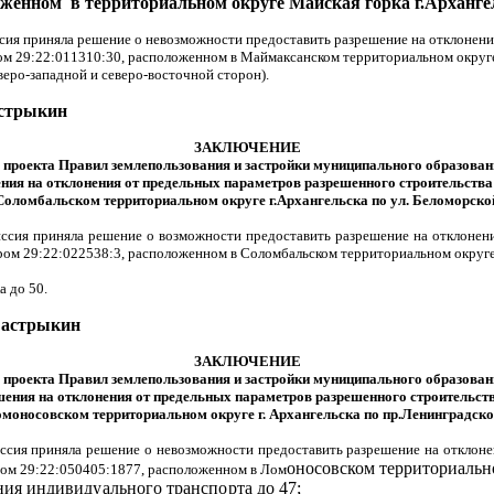
оженном в территориальном округе Майская горка г.Арханг
ссия приняла решение о невозможности предоставить разрешение на отклонен
м 29:22:011310:30, расположенном в Маймаксанском территориальном округе 
веро-западной и северо-восточной сторон).
трыкин
ЗАКЛЮЧЕНИЕ
 проекта Правил землепользования и застройки муниципального образова
ния на отклонения от предельных параметров разрешенного строительства
Соломбальском территориальном округе г.Архангельска по ул. Беломорско
миссия приняла решение о возможности предоставить разрешение на отклонен
ом 29:22:022538:3, расположенном в Соломбальском территориальном округе г
а до 50.
стрыкин
ЗАКЛЮЧЕНИЕ
 проекта Правил землепользования и застройки муниципального образова
шения на отклонения от предельных параметров разрешенного строительст
моносовском территориальном округе
г. Архангельска по пр.Ленинградск
миссия приняла решение о невозможности предоставить разрешение на отклон
оносовском территориальн
ром 29:22:050405:1877, расположенном в Лом
ения
индивидуального транспорта до 47;