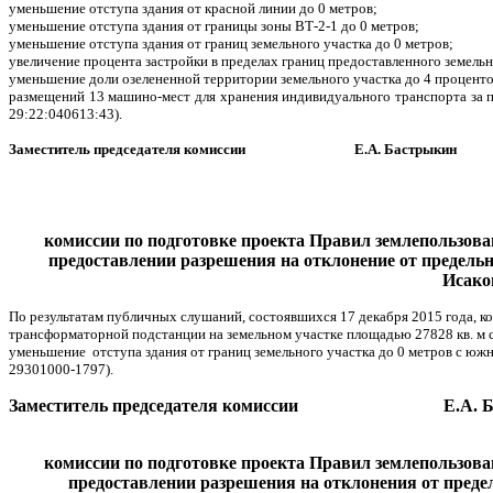
уменьшение отступа здания от красной линии до 0 метров;
уменьшение отступа здания от границы зоны ВТ-2-1 до 0 метров;
уменьшение отступа здания от границ земельного участка до 0 метров;
увеличение процента застройки в пределах границ предоставленного земельн
уменьшение доли озелененной территории земельного участка до 4 проценто
размещений 13 машино-мест для хранения индивидуального транспорта за п
29:22:040613:43).
Заместитель председателя комиссии Е.А. Бастрыкин
комиссии по подготовке проекта Правил землепользова
предоставлении разрешения на отклонение от предель
Исако
По результатам публичных слушаний, состоявшихся 17 декабря 2015 года, к
трансформаторной подстанции на земельном участке площадью 27828 кв. м с
уменьшение отступа здания от границ земельного участка до 0 метров с юж
29301000-1797).
Заместитель председателя комиссии Е.А. Ба
комиссии по подготовке проекта Правил землепользова
предоставлении разрешения на отклонения от преде