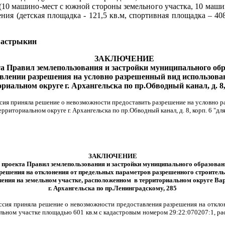
(10 машино-мест с южной стороны земельного участка, 10 машин
ия (детская площадка - 121,5 кв.м, спортивная площадка – 408
стрыкин
ЗАКЛЮЧЕНИЕ
та Правил землепользования и застройки муниципального об
авлении разрешения на условно разрешенный вид использова
ориальном округе
г. Архангельска по пр.Обводный канал, д. 8,
ссия приняла решение о невозможности предоставить разрешение на условно р
иториальном округе г. Архангельска по пр.Обводный канал, д. 8, корп. 6 "д
ЗАКЛЮЧЕНИЕ
 проекта Правил землепользования и застройки муниципального образова
зрешения на отклонения от предельных параметров разрешенного строите
чения на земельном участке, расположенном в территориальном округе В
г. Архангельска по пр.Ленинградскому, 285
иссия приняла решение о невозможности предоставления разрешения на откл
льном участке площадью 601 кв.м с кадастровым номером 29:22:070207:1, ра