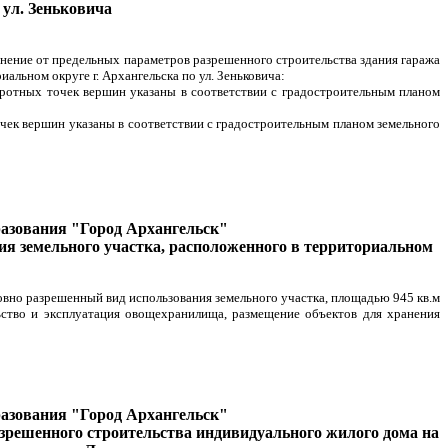
 ул. Зеньковича
онение от предельных параметров разрешенного строительства здания гаража
льном округе г. Архангельска по ул. Зеньковича:
оротных точек вершин указаны в соответствии с градостроительным планом
очек вершин указаны в соответствии с градостроительным планом земельного
разования "Город Архангельск"
ия земельного участка, расположенного в территориальном
овно разрешенный вид использования земельного участка, площадью 945 кв.м
ьство и эксплуатация овощехранилища, размещение объектов для хранения
разования "Город Архангельск"
зрешенного строительства индивидуального жилого дома на