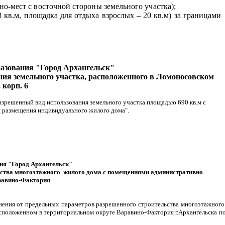
о-мест с восточной стороны земельного участка);
 кв.м, площадка для отдыха взрослых – 20 кв.м) за границами
разования "Город Архангельск"
ния земельного участка, расположенного в Ломоносовском
 корп. 6
азрешенный вид использования земельного участка площадью 690 кв.м с
ля размещения индивидуального жилого дома".
ния "Город Архангельск"
льства многоэтажного жилого дома с помещениями административн
о–
аравино-Фактория
онения от предельных параметров разрешенного строительства многоэтажног
сположенном в территориальном округе Варавино-Фактория г.Архангельска п