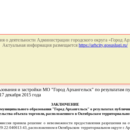
я о деятельности Администрации городского округа «Город Арх
Актуальная информация размещается
https://arhcity.gosuslugi.ru/
ьзования и застройки МО "Город Архангельск" по результатам 
7 декабря 2015 года
ЗАКЛЮЧЕНИЕ
и муниципального образования "Город Архангельск" о результатах публич
льства объекта торговли, расположенного в Октябрьском территориальном 
комиссия приняла решение о невозможности предоставления разрешения на о
29:22:040613:43, расположенном в Октябрьском территориальном округе г. Арх