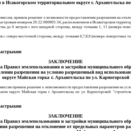
 в Исакогорском территориальном округе
г. Архангельска по
омиссия, приняла решение о возможности предоставления разрешения на откл
дастровым номером 29:22:080905:34, расположенном в Исакогорском территориа
тка до 0 метров с юго-западной стороны, между точками 1, 11 (номера пов
ов с северо-восточной стороны, между точками 6,7,8,9 (номера поворотных т
стрыкин
ЗАКЛЮЧЕНИЕ
та Правил землепользования и застройки муниципального об
влении разрешения на условно разрешенный вид использован
округе Майская горка
г. Архангельска по ул. Карпогорской
омиссия приняла решение о невозможности предоставления разрешения на усл
ном округе Майская горка г. Архангельска по ул. Карпогорской: "строител
стрыкин
ЗАКЛЮЧЕНИЕ
та Правил землепользования и застройки муниципального об
ения
разрешения на отклонение от предельных параметров ра