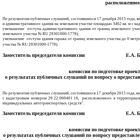
расположенном
По результатам публичных слушаний, состоявшихся 17 декабря 2015 года, к
и административного здания на земельном участке площадью 3462 кв. м с ка
уменьшение отступа административного здания от границ земельного учас
земельного участка №
RU
29301000-1778);
уменьшение отступа здания гаража от границ земельного участка до 0 метр
участка №
RU
29301000-1778).
Заместитель председателя комиссии Е.А. Ба
комиссии по подготовке проек
о результатах
публичных слушаний
по вопросу о предоста
По результатам публичных слушаний, состоявшихся 17 декабря 2015 года, к
с кадастровым номером 29:22:060401:16, расположенного в территориаль
индивидуальных автотранспортных средств".
Заместитель председателя комиссии Е.А. Ба
комиссии по подготовке проек
о результатах
публичных слушаний по вопросу предоставл