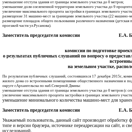
уменьшение отступа здания от границы земельного участка до 0 метров;
уменьшение доли озелененной территории земельного участка до 9 проценто
увеличение максимального процента застройки в границах земельного участк
размещение 31 машино-мест за границами земельного участка (22 машино-ме
размещение площадок общего пользования различного назначения (детская п
проезжей части ул.Русанова).
Заместитель председателя комиссии Е.А. Ба
комиссии по подготовке проек
о результатах
публичных слушаний
по вопросу о предоста
встроенны
на земельном участке, распо
По результатам публичных слушаний, состоявшихся 17 декабря 2015г., ком
жилого дома со встроенными помещениями общественного назначения и под
округе г.Архангельска по наб.Северной Двины:
уменьшение отступа здания от грани
цы земельного участка до 0 метров (с с
увеличение максимального процента застройки в границах земельного участк
уменьшение минимального количества машино-мест
для хран
Заместитель председателя комиссии Е.А. Ба
Уважаемый пользователь, данный сайт производит обработку ф
типе и версии браузера, источнике переадресации на сайт, и 
исследований.