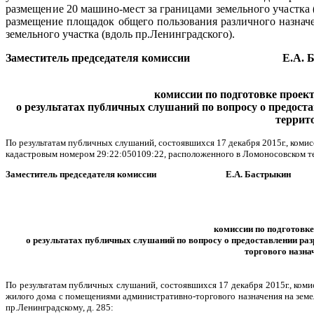
размещение 20 машино-мест за границами земельного участка 
размещение площадок общего пользования различного назначен
земельного участка (вдоль пр.Ленинградского).
Заместитель председателя комиссии Е.А. Ба
комиссии по подготовке проек
о результатах публичных слушаний по вопросу о предост
террит
По результатам публичных слушаний, состоявшихся 17 декабря 2015г., коми
кадастровым номером 29:22:050109:22, расположенного в Ломоносовском терр
Заместитель председателя комиссии Е.А. Бастрыкин
комиссии по подготовке
о
результатах
публичны
х слушаний
по в
опросу о предоставлении ра
торгового назна
По результатам публичных слушаний, состоявшихся 17 декабря 2015г., ком
жилого дома с помещениями административно-торгового назначения на земе
пр.Ленинградскому, д. 285: