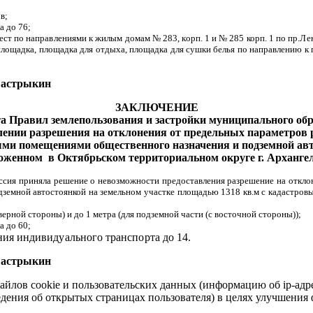
в;
а до 76;
ст по направлениями к жилым домам № 283, корп. 1 и № 285 корп. 1 по пр.Ле
лощадка, площадка для отдыха, площадка для сушки белья по направлению к 
стрыкин
ЗАКЛЮЧЕНИЕ
та Правил землепользования и застройки муниципального об
влении разрешения на отклонения от предельных параметров
ми помещениями общественного назначения и подземной ав
ложенном в Октябрьском территориальном округе г. Арханге
иссия приняла решение о невозможности предоставления разрешение на откл
земной автостоянкой на земельном участке площадью 1318 кв.м с кадастров
еверной стороны) и до 1 метра (для подземной части (с восточной стороны));
а до 60;
ения
индивидуального транспорта до 14.
стрыкин
айлов cookie и пользовательских данных (информацию об ip-адр
сведения об открытых страницах пользователя) в целях улучшени