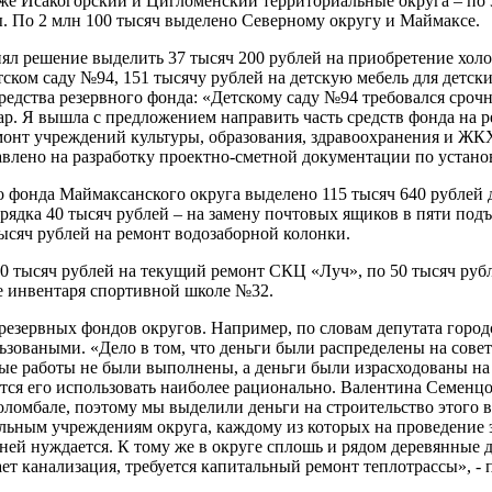
акже Исакогорский и Цигломенский территориальные округа – по 
ы. По 2 млн 100 тысяч выделено Северному округу и Маймаксе.
инял решение выделить 37 тысяч 200 рублей на приобретение хол
тском саду №94, 151 тысячу рублей на детскую мебель для детск
средства резервного фонда: «Детскому саду №94 требовался сроч
жар. Я вышла с предложением направить часть средств фонда на 
емонт учреждений культуры, образования, здравоохранения и 
равлено на разработку проектно-сметной документации по устано
ого фонда Маймаксанского округа выделено 115 тысяч 640 рублей
ядка 40 тысяч рублей – на замену почтовых ящиков в пяти подъез
ысяч рублей на ремонт водозаборной колонки.
 тысяч рублей на текущий ремонт СКЦ «Луч», по 50 тысяч рубле
е инвентаря спортивной школе №32.
з резервных фондов округов. Например, по словам депутата горо
ьзоваными. «Дело в том, что деньги были распределены на сове
нные работы не были выполнены, а деньги были израсходованы на
тся его использовать наиболее рационально. Валентина Семенцов
оломбале, поэтому мы выделили деньги на строительство этого в
льным учреждениям округа, каждому из которых на проведение 
 ней нуждается. К тому же в округе сплошь и рядом деревянные 
ает канализация, требуется капитальный ремонт теплотрассы», -