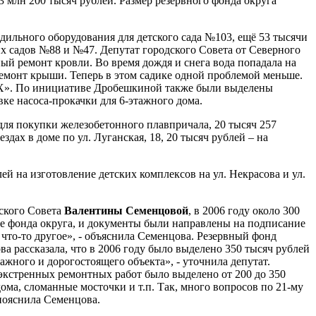
3 млн 200 тысяч рублей. Размер резервного фонда округа
одильного оборудования для детского сада №103, ещё 53 тысячи
их садов №88 и №47. Депутат городского Совета от Северного
ный ремонт кровли. Во время дождя и снега вода попадала на
ремонт крыши. Теперь в этом садике одной проблемой меньше.
ЖКХ». По инициативе Дробешкиной также были выделены
вке насоса-прокачки для 6-этажного дома.
 для покупки железобетонного плавпричала, 20 тысяч 257
дах в доме по ул. Луганская, 18, 20 тысяч рублей – на
й на изготовление детских комплексов на ул. Некрасова и ул.
дского Совета
Валентины Семенцовой
, в 2006 году около 300
те фонда округа, и документы были направлены на подписание
 что-то другое», - объяснила Семенцова. Резервный фонд
а рассказала, что в 2006 году было выделено 350 тысяч рублей
ажного и дорогостоящего объекта», - уточнила депутат.
экстренных ремонтных работ было выделено от 200 до 350
дома, сломанные мосточки и т.п. Так, много вопросов по 21-му
 пояснила Семенцова.