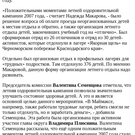
году.
«Положительными моментами летней оздоровительной
кампании 2007 года, - считает Надежда Макарова, - было
решение вопроса об оплате проезда неорганизованных детей
к местам отдыха и обратно, а также организация летнего
отдыха детей, закончивших учебный год на «отлично». Был
сформирован отряд из 26 отличников и отряд из 30 детей-
активистов, которые отдохнули в лагере «Якорная щель» на
Черноморском побережье Краснодарского края».
Отдельно был организован отдых в профильных лагерях для
«трудных» подростков. Там отдохнуло 376 детей. По мнению
Макаровой, данную форму организации летнего отдыха надо
развивать.
Председатель комиссии
Валентина Семенцова
отметила, что
летняя оздоровительная кампания позволила значительно
улучшить состояние здоровья детей. А это и является
основной целью данного мероприятия. «В Маймаксе,
например, также работали трудовые лагеря, ребята смогли не
только отдохнуть, но и заработать деньги», - добавила
Семенцова. Эта работа была организована при активном
участии главы округа
Владимира Плюснина
. Валентина
Семенцова рассказала, что ещё одним положительным
моментом летней оздоровительной кампании 2007 года стало