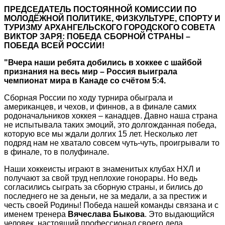
ПРЕДСЕДАТЕЛЬ ПОСТОЯННОЙ КОМИССИИ ПО
МОЛОДЁЖНОЙ ПОЛИТИКЕ, ФИЗКУЛЬТУРЕ, СПОРТУ И
ТУРИЗМУ АРХАНГЕЛЬСКОГО ГОРОДСКОГО СОВЕТА
ВИКТОР ЗАРЯ: ПОБЕДА СБОРНОЙ СТРАНЫ –
ПОБЕДА ВСЕЙ РОССИИ!
"Вчера наши ребята добились в хоккее с шайбой
признания на весь мир – Россия выиграла
чемпионат мира в Канаде со счётом 5:4.
Сборная России по ходу турнира обыграла и
американцев, и чехов, и финнов, а в финале самих
родоначальников хоккея – канадцев. Давно наша страна
не испытывала таких эмоций, это долгожданная победа,
которую все мы ждали долгих 15 лет. Несколько лет
подряд нам не хватало совсем чуть-чуть, проигрывали то
в финале, то в полуфинале.
Наши хоккеисты играют в знаменитых клубах НХЛ и
получают за свой труд неплохие гонорары. Но ведь
согласились сыграть за сборную страны, и бились до
последнего не за деньги, не за медали, а за престиж и
честь своей Родины! Победа нашей команды связана и с
именем тренера
Вячеслава Быкова
. Это выдающийся
человек, настоящий профессионал своего дела.