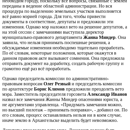
необходим городу, поскольку все вопросы, связанные с землёй
переданы в ведение областной администрации. Но вся
процедура по выделению земельных участков выполняется
всё равно мэрией города. Для того, чтобы привести
документы в соответствие, депутаты и предложили эти
изменения. Однако мэр наложил вето на решение депутатов, а
на этой сессии с замечаниями выступила директор
муниципально-правового департамента
Жанна Миндер
. Она
заявила, что нельзя принимать поспешные решения, а
обсуждаемые изменения необходимо тщательно проработать.
По её словам, некоторые положения, которые окажутся в
данном правовом акте вызывают сомнения. Она предложила
отправить документ на доработку, создать рабочую группу и
грамотно ещё раз всё проработать.
Однако председатель комиссии по административно-
правовым вопросам
Олег Резвый
и председатель комиссии
по архитектуре
Борис Климов
предложили преодолеть вето
мэра. Заместитель председателя горсовета
Александр Иванов
назвал все замечания Жанны Миндер опасениями юриста, а
не аргументами управленца. «Придумать замечания можно,
но высший пилотаж – принимать поправки», - добавил он. По
его словам, процесс останавливать нельзя ни в коем случае,
иначе землю в Архангельске выделить будет невозможно.